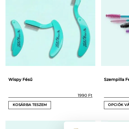
Wispy Fésű
Szempilla F
1990
Ft
KOSÁRBA TESZEM
OPCIÓK V
Ennek
a
terméknek