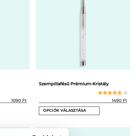
Szempillafésű Prémium-Kristály
(1)
Értékelés:
1090
Ft
1490
Ft
5
/ 5
OPCIÓK VÁLASZTÁSA
Ennek
a
terméknek