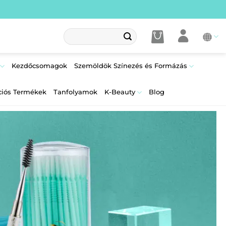
Keresés
a
következőre:
Kezdőcsomagok
Szemöldök Színezés és Formázás
ciós Termékek
Tanfolyamok
K-Beauty
Blog