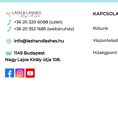
KAPCSOL
+36 20 220 6088 (üzlet)
Rólunk
+36 20 352 1685 (webáruház)
Viszontela
info@lashandlashes.hu
Hűségpont
1149 Budapest
Nagy Lajos Király útja 108.