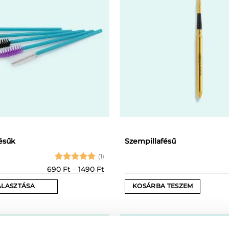
ésűk
Szempillafésű
(1)
Értékelés:
Ártartomány:
690
Ft
–
1490
Ft
690 Ft
5
/ 5
-
ÁLASZTÁSA
KOSÁRBA TESZEM
1490 Ft