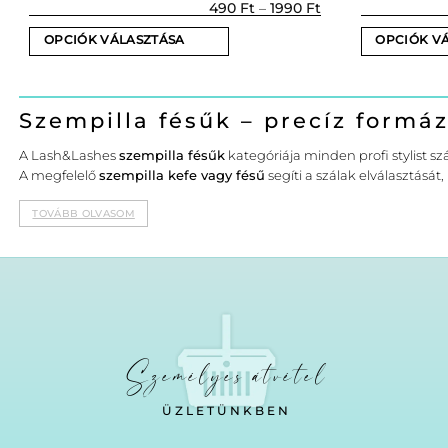
Értékelés:
Ártartomány:
490
Ft
–
1990
Ft
490 Ft
5
/ 5
-
OPCIÓK VÁLASZTÁSA
OPCIÓK V
1990 Ft
Ennek
Ennek
a
a
terméknek
terméknek
Szempilla fésűk – precíz formá
több
több
A Lash&Lashes
szempilla fésűk
kategóriája minden profi stylist s
variációja
variációja
A megfelelő
szempilla kefe vagy fésű
segíti a szálak elválasztásá
van.
van.
A
A
TOVÁBB OLVASOM
változatok
változatok
a
a
termékoldalon
termékoldal
választhatók
választhatók
ki
ki
Személyes átvétel
ÜZLETÜNKBEN