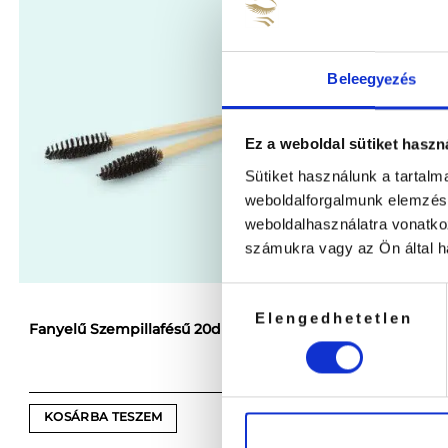
több
variációja
van.
Beleegyezés
A
változatok
a
Ez a weboldal sütiket haszn
termékoldal
választhatók
Sütiket használunk a tartal
ki
weboldalforgalmunk elemzésé
weboldalhasználatra vonatko
számukra vagy az Ön által ha
Hozzájárulás
Elengedhetetlen
kiválasztása
Fanyelű Szempillafésű 20db/csomag
Szempilla-F
1390
Ft
KOSÁRBA TESZEM
OPCIÓK V
Ennek