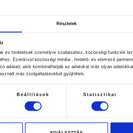
Részletek
ál
on
mak és hirdetések személyre szabásához, közösségi funkciók biz
hez. Ezenkívül közösségi média-, hirdető- és elemező partner
zó adatait, akik kombinálhatják az adatokat más olyan adatokka
sznált más szolgáltatásokból gyűjtöttek.
Beállítások
Statisztikai
ésű Szilikon 10db/Csomag
Applikátor Pálca (mikro fejű
É
1090
Ft
49
ÁLASZTÁSA
OPCIÓK VÁLASZTÁSA
Ennek
KIVÁLASZTÁS