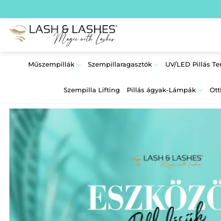
Skip
to
content
Műszempillák
Szempillaragasztók
UV/LED Pillás T
Szempilla Lifting
Pillás ágyak-Lámpák
Ott