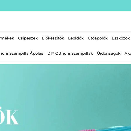
ermékek
Csipeszek
Előkészítők
Leoldók
Utóápolók
Eszközök
honi Szempilla Ápolás
DIY Otthoni Szempillák
Újdonságok
Ak