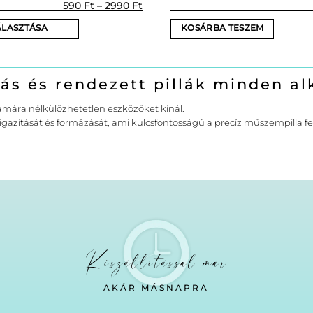
Ártartomány:
590
Ft
–
2990
Ft
590 Ft
-
ÁLASZTÁSA
KOSÁRBA TESZEM
2990 Ft
zás és rendezett pillák minden a
zámára nélkülözhetetlen eszközöket kínál.
t, igazítását és formázását, ami kulcsfontosságú a precíz műszempilla f
on
Kiszállítással már
AKÁR MÁSNAPRA