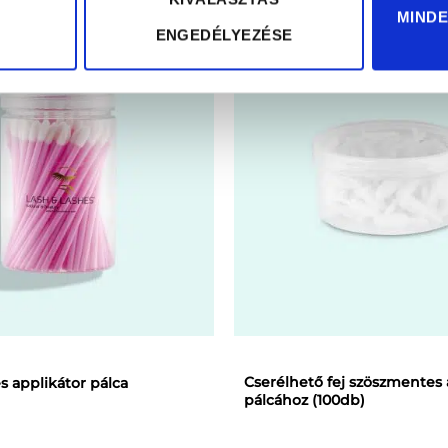
MIND
a
ENGEDÉLYEZÉSE
terméknek
több
variációja
van.
A
változatok
a
on
termékoldalon
választhatók
ki
Cserélhető fej szöszmentes 
 applikátor pálca
pálcához (100db)