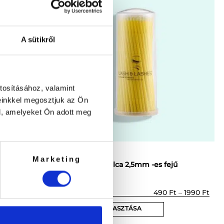
több
variációja
van.
A sütikről
A
változatok
a
termékoldalon
választhatók
tosításához, valamint
ki
einkkel megosztjuk az Ön
l, amelyeket Ön adott meg
Marketing
)
Applikátor pálca 2,5mm -es fejű
(1)
rtékelés:
Ártartomány:
Árt
0
Ft
–
1990
Ft
490
Ft
–
1990
Ft
490 Ft
490 
5
/ 5
-
-
OPCIÓK VÁLASZTÁSA
1990 Ft
1990
Ennek