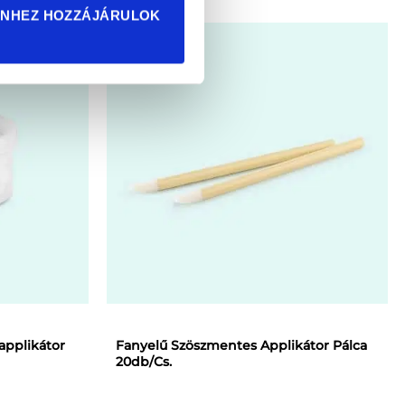
ENHEZ HOZZÁJÁRULOK
a
terméknek
több
variációja
van.
A
változatok
a
termékoldalon
választhatók
ki
applikátor
Fanyelű Szöszmentes Applikátor Pálca
20db/Cs.