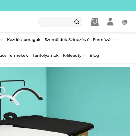
Keresés
a
következőre:
Kezdőcsomagok
Szemöldök Színezés és Formázás
ciós Termékek
Tanfolyamok
K-Beauty
Blog