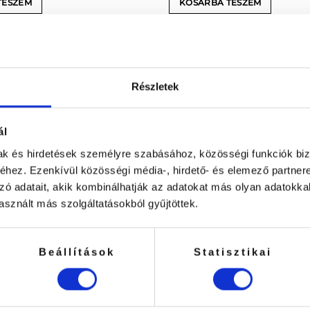
TESZEM
KOSÁRBA TESZEM
Részletek
ál
mak és hirdetések személyre szabásához, közösségi funkciók biz
hez. Ezenkívül közösségi média-, hirdető- és elemező partner
zó adatait, akik kombinálhatják az adatokat más olyan adatokka
sznált más szolgáltatásokból gyűjtöttek.
Beállítások
Statisztikai
GYENES KISZÁLLÍTÁS
SALE %
Pillás Ágytakaró
 Pillás Ágyhoz + Pillás