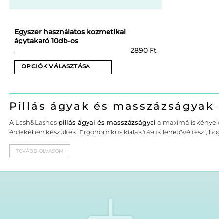
Egyszer használatos kozmetikai
ágytakaró 10db-os
2890
Ft
OPCIÓK VÁLASZTÁSA
Ennek
a
terméknek
Pillás ágyak és masszázságyak
több
A Lash&Lashes
pillás ágyai és masszázságyai
a maximális kényele
variációja
érdekében készültek. Ergonomikus kialakításuk lehetővé teszi, 
van.
A
TOVÁBB OLVASOM
változatok
a
termékoldalon
választhatók
ki