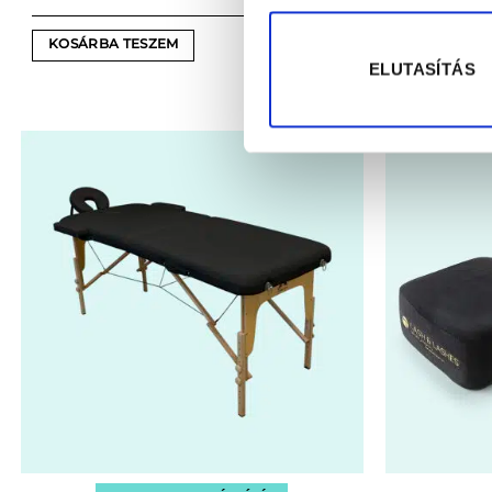
13990
Ft
Ágyhuzat Pl
KOSÁRBA TESZEM
ELUTASÍTÁS
ADD TO C