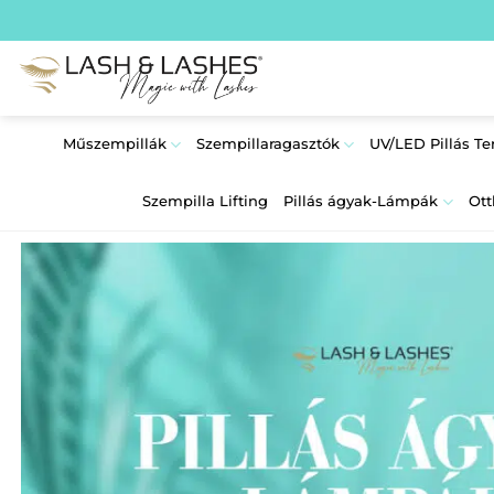
Skip
to
content
Műszempillák
Szempillaragasztók
UV/LED Pillás T
Szempilla Lifting
Pillás ágyak-Lámpák
Ott