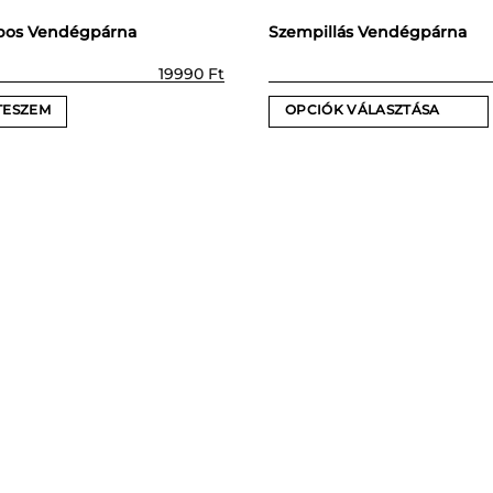
bos Vendégpárna
Szempillás Vendégpárna
19990
Ft
TESZEM
OPCIÓK VÁLASZTÁSA
Ennek
a
terméknek
több
variációja
van.
A
változatok
a
termékoldalon
választhatók
ki