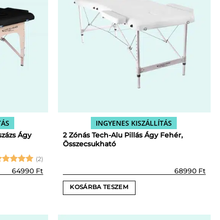
TÁS
INGYENES KISZÁLLÍTÁS
százs Ágy
2 Zónás Tech-Alu Pillás Ágy Fehér,
Összecsukható
(2)
tékelés:
64990
Ft
68990
Ft
/ 5
KOSÁRBA TESZEM