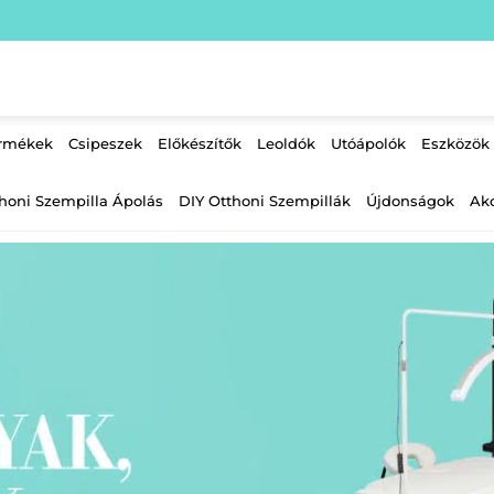
ermékek
Csipeszek
Előkészítők
Leoldók
Utóápolók
Eszközök
honi Szempilla Ápolás
DIY Otthoni Szempillák
Újdonságok
Ak