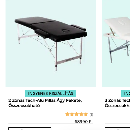
terméknek
több
variációja
van.
A
változatok
a
termékoldalon
választhatók
ki
INGYENES KISZÁLLÍTÁS
IN
2 Zónás Tech-Alu Pillás Ágy Fekete,
3 Zónás Tech
Összecsukható
Összecsukh
(1)
Értékelés:
68990
Ft
5
/ 5