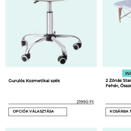
IN
2 Zónás Sta
Gurulós Kozmetikai szék
Fehér, Össz
21990
Ft
OPCIÓK VÁLASZTÁSA
KOSÁRBA 
Ennek
a