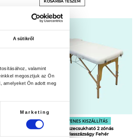
KOSÁRBA TESZEM
A sütikről
tosításához, valamint
einkkel megosztjuk az Ön
l, amelyeket Ön adott meg
Marketing
INGYENES KISZÁLLÍTÁS
Relax Zen Összecsukható 2 zónás
hordozható Masszázságy Fehér