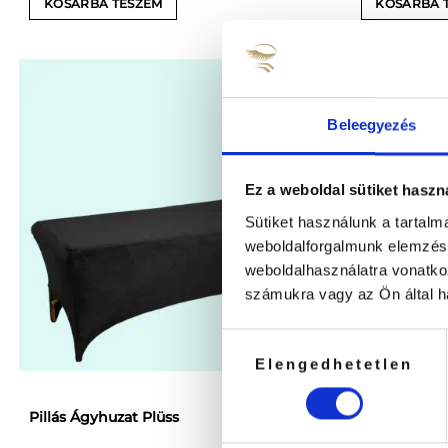
KOSÁRBA TESZEM
KOSÁRBA 
Beleegyezés
Ez a weboldal sütiket haszn
Sütiket használunk a tartal
weboldalforgalmunk elemzésé
weboldalhasználatra vonatko
számukra vagy az Ön által ha
Hozzájárulás
Elengedhetetlen
kiválasztása
IN
Pillás Ágyhuzat Plüss
Hullámmatrac