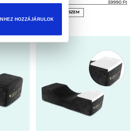
13290
Ft
59990
Ft
KOSÁRBA TESZEM
ENHEZ HOZZÁJÁRULOK