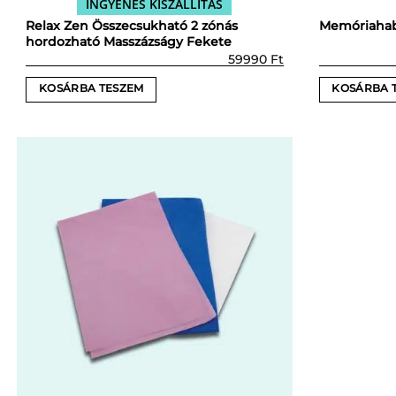
INGYENES KISZÁLLÍTÁS
Relax Zen Összecsukható 2 zónás
Memóriaha
hordozható Masszázságy Fekete
59990
Ft
KOSÁRBA TESZEM
KOSÁRBA 