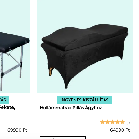
TÁS
INGYENES KISZÁLLÍTÁS
Fekete,
Hullámmatrac Pillás Ágyhoz
(1)
Értékelés:
69990
Ft
64990
Ft
5
/ 5