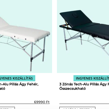
GYENES KISZÁLLÍTÁS
INGYENES KISZÁLLÍ
-Alu Pillás Ágy Fehér,
3 Zónás Tech-Alu Pillás Ágy 
ató
Összecsukható
69990
Ft