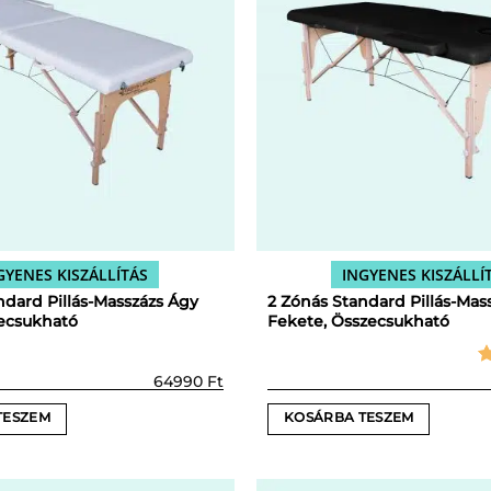
GYENES KISZÁLLÍTÁS
INGYENES KISZÁLLÍ
ndard Pillás-Masszázs Ágy
2 Zónás Standard Pillás-Mas
ecsukható
Fekete, Összecsukható
Ér
64990
Ft
5
TESZEM
KOSÁRBA TESZEM