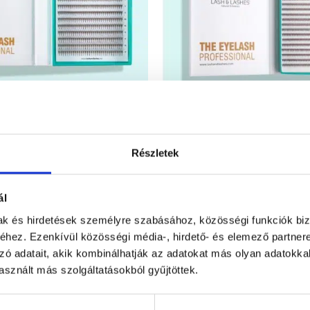
ade Dúsító Szempilla 1×16
Laser Pro Made Dúsító Szemp
Részletek
a Narrow
tálca -20 sor Narrow
(4)
ál
Értékelés:
Ártartomány:
Ér
6790
Ft
–
7990
Ft
1039
6790 Ft
5
/ 5
5
mak és hirdetések személyre szabásához, közösségi funkciók biz
-
ÁLASZTÁSA
OPCIÓK VÁLASZTÁSA
7990 Ft
hez. Ezenkívül közösségi média-, hirdető- és elemező partner
Ennek
zó adatait, akik kombinálhatják az adatokat más olyan adatokka
a
sznált más szolgáltatásokból gyűjtöttek.
terméknek
tapadás és extra tartósság minden
több
műszempillák új generációját képviseli.
variációja