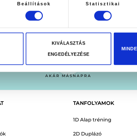
t és hosszabb tartósságot biztosít minden szempilla szettben.
Beállítások
Statisztikai
van.
A
változatok
a
on
termékoldalon
választhatók
KIVÁLASZTÁS
ki
MIND
ENGEDÉLYEZÉSE
Kiszállítással már
AKÁR MÁSNAPRA
AT
TANFOLYAMOK
1D Alap tréning
dók
2D Duplázó