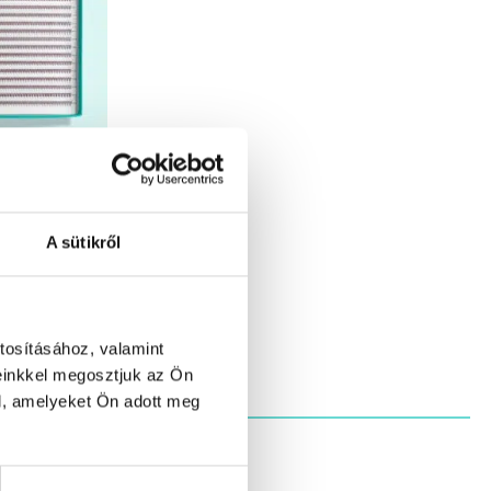
illa XL –
A sütikről
(3)
tékelés:
Ártartomány:
0
Ft
–
11990
Ft
10390 Ft
/ 5
tosításához, valamint
-
11990 Ft
einkkel megosztjuk az Ön
l, amelyeket Ön adott meg
 szetten