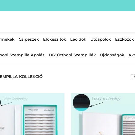
ermékek
Csipeszek
Előkészítők
Leoldók
Utóápolók
Eszközök
honi Szempilla Ápolás
DIY Otthoni Szempillák
Újdonságok
Ak
T
ZEMPILLA KOLLEKCIÓ