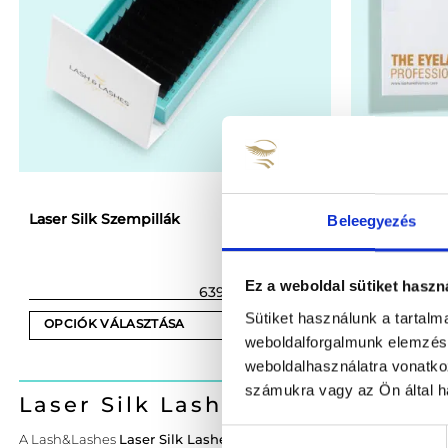
Laser Pro M
Laser Silk Szempillák
Beleegyezés
soros- tálc
(1)
Ez a weboldal sütiket haszn
Értékelés:
Ártartomány:
6390
Ft
–
7590
Ft
6390 Ft
5
/ 5
Sütiket használunk a tartal
-
OPCIÓK VÁLASZTÁSA
OPCIÓK V
7590 Ft
weboldalforgalmunk elemzésé
Ennek
Ennek
weboldalhasználatra vonatko
a
a
számukra vagy az Ön által ha
terméknek
terméknek
Laser Silk Lashes – tökéletes 
több
több
Hozzájárulás
A Lash&Lashes
Laser Silk Lashes
kollekciója a prémium minőségű 
variációja
variációja