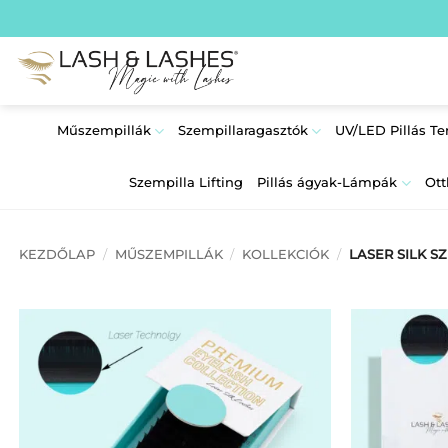
Skip
to
content
Műszempillák
Szempillaragasztók
UV/LED Pillás T
Szempilla Lifting
Pillás ágyak-Lámpák
Ott
KEZDŐLAP
/
MŰSZEMPILLÁK
/
KOLLEKCIÓK
/
LASER SILK S