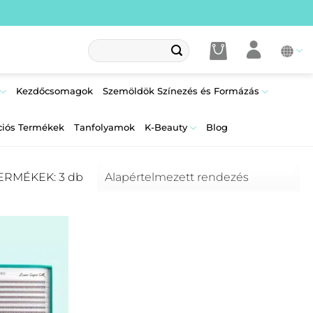
Keresés
a
következőre:
Kezdőcsomagok
Szemöldök Színezés és Formázás
ciós Termékek
Tanfolyamok
K-Beauty
Blog
ERMÉKEK: 3 db