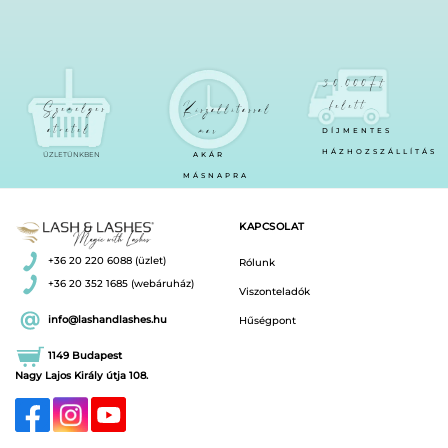
30.000Ft
felett
Személyes
Kiszállítással
átvétel
már
DÍJMENTES
HÁZHOZSZÁLLÍTÁS
ÜZLETÜNKBEN
AKÁR
MÁSNAPRA
KAPCSOLAT
+36 20 220 6088 (üzlet)
Rólunk
+36 20 352 1685 (webáruház)
Viszonteladók
info@lashandlashes.hu
Hűségpont
1149 Budapest
Nagy Lajos Király útja 108.