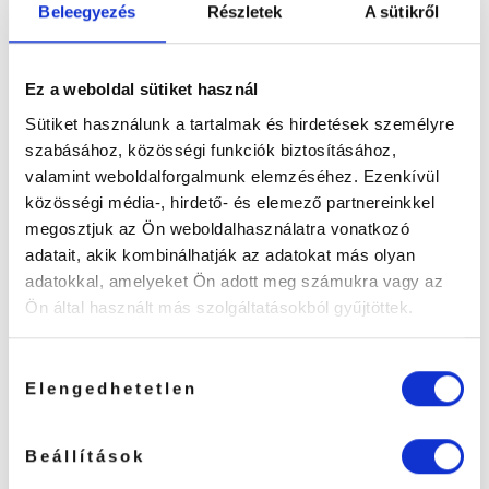
van.
van.
Beleegyezés
Részletek
A sütikről
A
A
változatok
változatok
a
a
Ez a weboldal sütiket használ
termékoldalon
termékoldalon
választhatók
választhatók
Sütiket használunk a tartalmak és hirdetések személyre
ki
ki
szabásához, közösségi funkciók biztosításához,
INGYENES KISZÁLLÍTÁS
INGYENES KISZÁLLÍTÁS
valamint weboldalforgalmunk elemzéséhez. Ezenkívül
Moon Szempillás Lámpa
Felhő Alakú Moon
közösségi média-, hirdető- és elemező partnereinkkel
Strassz-köves Díszítéssel
Strasszköves Szempillás
Lámpa
megosztjuk az Ön weboldalhasználatra vonatkozó
adatait, akik kombinálhatják az adatokat más olyan
(1)
(1)
adatokkal, amelyeket Ön adott meg számukra vagy az
Értékelés:
Értékelés:
59990
Ft
64990
Ft
5
/ 5
5
/ 5
Ön által használt más szolgáltatásokból gyűjtöttek.
OPCIÓK VÁLASZTÁSA
OPCIÓK VÁLASZTÁSA
Ennek
Ennek
Hozzájárulás
a
a
Elengedhetetlen
terméknek
terméknek
kiválasztása
több
több
variációja
variációja
Beállítások
van.
van.
A
A