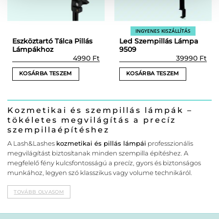
termékoldalon
választhatók
ki
INGYENES KISZÁLLÍTÁS
Eszköztartó Tálca Pillás
Led Szempillás Lámpa
Lámpákhoz
9509
4990
Ft
39990
Ft
KOSÁRBA TESZEM
KOSÁRBA TESZEM
Kozmetikai és szempillás lámpák –
tökéletes megvilágítás a precíz
szempillaépítéshez
A Lash&Lashes
kozmetikai és pillás lámpái
professzionális
megvilágítást biztosítanak minden szempilla építéshez. A
megfelelő fény kulcsfontosságú a precíz, gyors és biztonságos
munkához, legyen szó klasszikus vagy volume technikáról.
TOVÁBB OLVASOM