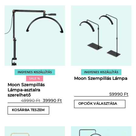
INGYENES KISZÁLLÍTÁS
INGYENES KISZÁLLÍTÁS
Moon Szempillás Lámpa
SALE %
Moon Szempillás
Lámpa-asztalra
59990
Ft
szerelhető
Prețul
Prețul
49990
Ft
39990
Ft
OPCIÓK VÁLASZTÁSA
inițial
curent
a
este:
KOSÁRBA TESZEM
Ennek
fost:
39990 Ft.
49990 Ft.
a
terméknek
több