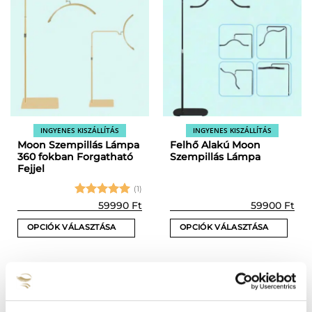
variációja
van.
A
változatok
a
termékoldalon
választhatók
ki
INGYENES KISZÁLLÍTÁS
INGYENES KISZÁLLÍTÁS
Moon Szempillás Lámpa
Felhő Alakú Moon
360 fokban Forgatható
Szempillás Lámpa
Fejjel
(1)
Értékelés:
59990
Ft
59900
Ft
5
/ 5
OPCIÓK VÁLASZTÁSA
OPCIÓK VÁLASZTÁSA
Ennek
Ennek
a
a
terméknek
terméknek
több
több
variációja
variációja