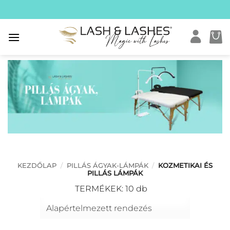
Skip
to
content
KEZDŐLAP
/
PILLÁS ÁGYAK-LÁMPÁK
/
KOZMETIKAI ÉS
PILLÁS LÁMPÁK
TERMÉKEK: 10 db