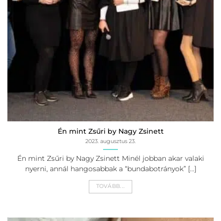
Én mint Zsűri by Nagy Zsinett
2023. augusztus 23.
Én mint Zsűri by Nagy Zsinett Minél jobban akar valaki
nyerni, annál hangosabbak a “bundabotrányok” [...]
TOVÁBB...