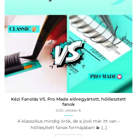
Kézi Fanolás VS. Pro Made előregyártott, hőillesztett
fanok
2025. október 8.
A klasszikus mindig örök, de a jövő már itt van –
hőillesztett fanok formájában! 💫 [...]