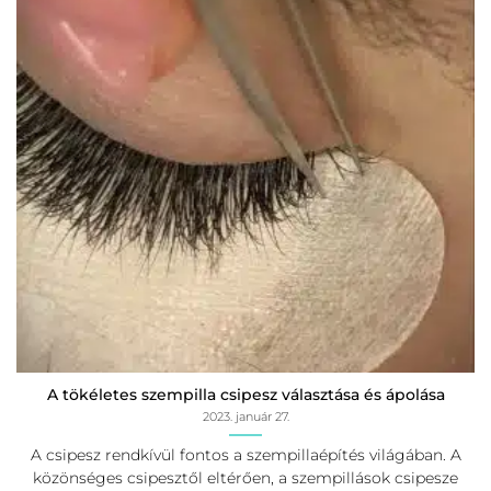
A tökéletes szempilla csipesz választása és ápolása
2023. január 27.
A csipesz rendkívül fontos a szempillaépítés világában. A
közönséges csipesztől eltérően, a szempillások csipesze