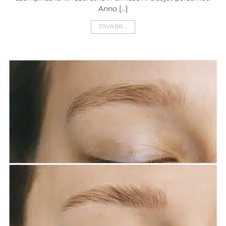
szempillásként? Szeretném elmesélni a saját példámat.
Anno [...]
TOVÁBB...