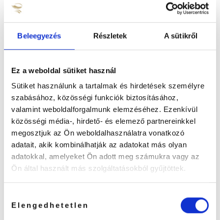
Beleegyezés
Részletek
A sütikről
Ez a weboldal sütiket használ
Sütiket használunk a tartalmak és hirdetések személyre
szabásához, közösségi funkciók biztosításához,
valamint weboldalforgalmunk elemzéséhez. Ezenkívül
közösségi média-, hirdető- és elemező partnereinkkel
megosztjuk az Ön weboldalhasználatra vonatkozó
adatait, akik kombinálhatják az adatokat más olyan
adatokkal, amelyeket Ön adott meg számukra vagy az
Ön által használt más szolgáltatásokból gyűjtöttek.
Nagy Zsinett blog Uv-Led Technika, Ellenérvek tőletek,
gondolatok tőlem
Hozzájárulás
2023. november 13.
Elengedhetetlen
kiválasztása
Nagy Zsinett blog Uv-Led Technika UvLed 2. Ellenérvek