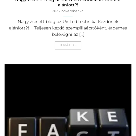
Nagy Zsinett blog az Uv-Led technika Kezdőnek
ajánlott?!
2023. november 23.
Nagy Zsinett blog az Uv-Led technika Kezdőnek
ajánlott?! “Teljesen kezdő szempillaépítőként, érdemes
belevágni az [...]
TOVÁBB...