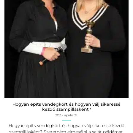
Hogyan építs vendégkört és hogyan válj sikeressé
kezdő szempillásként?
2023. április 21.
Hogyan építs vendégkört és hogyan válj sikeressé kezdő