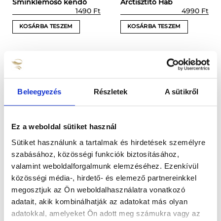
Sminklemosó kendő
Arctisztító Hab
1490
Ft
4990
Ft
KOSÁRBA TESZEM
KOSÁRBA TESZEM
Beleegyezés
Részletek
A sütikről
Ez a weboldal sütiket használ
Sütiket használunk a tartalmak és hirdetések személyre
szabásához, közösségi funkciók biztosításához,
SALE %
valamint weboldalforgalmunk elemzéséhez. Ezenkívül
Kiegyensúlyozó Hialuron
Lip & Eye Remover
közösségi média-, hirdető- és elemező partnereinkkel
Tisztítókendő
Prețul
Pre
1490
Ft
2990
Ft
2390
Ft
megosztjuk az Ön weboldalhasználatra vonatkozó
inițial
cur
a
este
adatait, akik kombinálhatják az adatokat más olyan
KOSÁRBA TESZEM
OPCIÓK VÁLASZTÁSA
fost:
239
adatokkal, amelyeket Ön adott meg számukra vagy az
2990 Ft.
Ennek