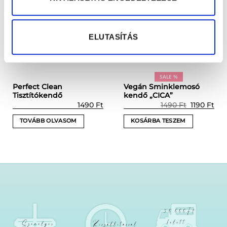
ELUTASÍTÁS
SALE %
Perfect Clean
Vegán Sminklemosó
Tisztítókendő
kendő „CICA”
Prețul
Pre
1490
Ft
1490
Ft
1190
Ft
inițial
cur
a
este
TOVÁBB OLVASOM
KOSÁRBA TESZEM
fost:
1190
1490 Ft.
30.000Ft
felett
Személyes
Kiszállítással