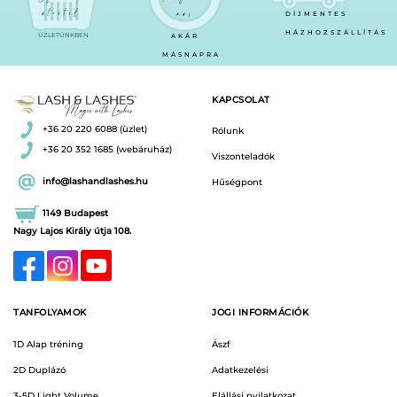
átvétel
már
DÍJMENTES
HÁZHOZSZÁLLÍTÁS
ÜZLETÜNKBEN
AKÁR
MÁSNAPRA
KAPCSOLAT
+36 20 220 6088 (üzlet)
Rólunk
+36 20 352 1685 (webáruház)
Viszonteladók
info@lashandlashes.hu
Hűségpont
1149 Budapest
Nagy Lajos Király útja 108.
TANFOLYAMOK
JOGI INFORMÁCIÓK
1D Alap tréning
Ászf
2D Duplázó
Adatkezelési
3-5D Light Volume
Elállási nyilatkozat