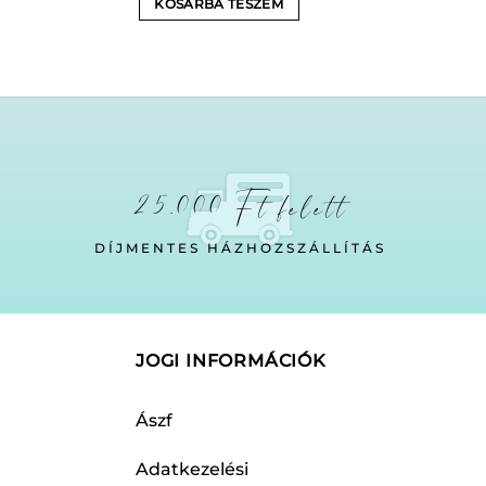
KOSÁRBA TESZEM
fost:
790 
990 Ft.
25.000 Ft felett
DÍJMENTES HÁZHOZSZÁLLÍTÁS
JOGI INFORMÁCIÓK
Ászf
Adatkezelési