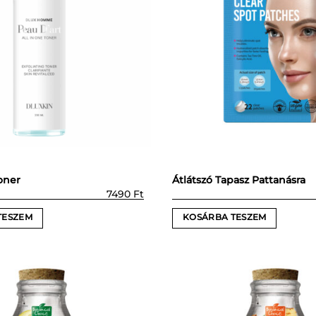
oner
Átlátszó Tapasz Pattanásra
7490
Ft
TESZEM
KOSÁRBA TESZEM