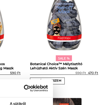
SALE %
nos
Botanical Choice™ Mélytisztító
ng Maszk
Lehúzható Aktív Szén Maszk
Prețul
Preț
590
Ft
590
Ft
470
Ft
inițial
cur
a
este
KOSÁRBA TESZEM
fost:
470 
590 Ft.
A sütikről