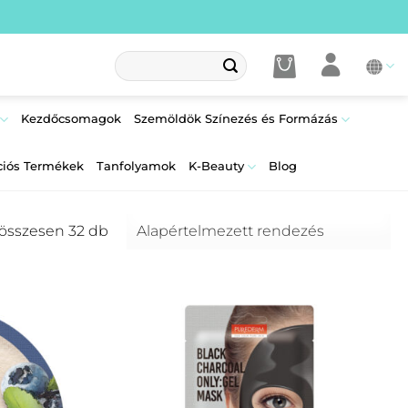
Keresés
a
következőre:
Kezdőcsomagok
Szemöldök Színezés és Formázás
ciós Termékek
Tanfolyamok
K-Beauty
Blog
 összesen 32 db