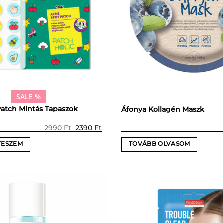
SALE %
atch Mintás Tapaszok
Áfonya Kollagén Maszk
Prețul
Prețul
2990
Ft
2390
Ft
inițial
curent
a
este:
TESZEM
TOVÁBB OLVASOM
fost:
2390 Ft.
2990 Ft.