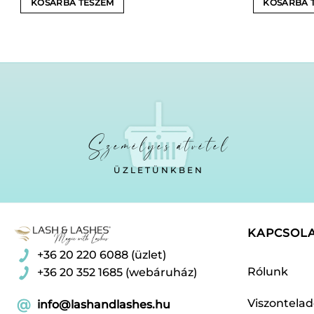
KOSÁRBA TESZEM
KOSÁRBA 
Személyes átvétel
ÜZLETÜNKBEN
KAPCSOL
+36 20 220 6088 (üzlet)
Rólunk
+36 20 352 1685 (webáruház)
Viszontela
info@lashandlashes.hu