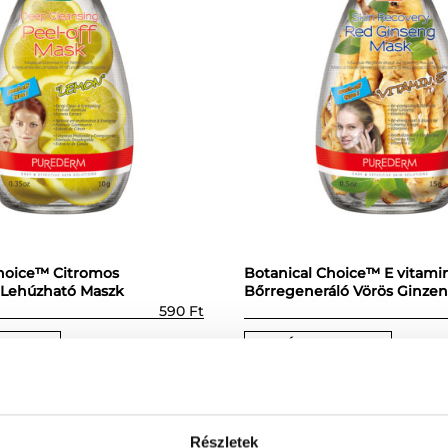
hoice™ Citromos
Botanical Choice™ E vitami
ó Lehúzható Maszk
Bőrregeneráló Vörös Ginze
590
Ft
TESZEM
KOSÁRBA TESZEM
Részletek