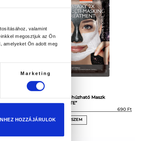
tosításához, valamint
einkkel megosztjuk az Ön
l, amelyeket Ön adott meg
Marketing
GALAXY 2X Lehúzható Maszk
Maszk
„BLACK+WHITE”
690
Ft
690
Ft
ENHEZ HOZZÁJÁRULOK
KOSÁRBA TESZEM