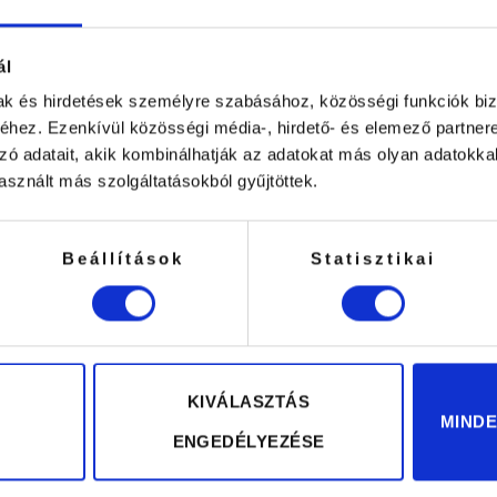
ál
mak és hirdetések személyre szabásához, közösségi funkciók biz
hez. Ezenkívül közösségi média-, hirdető- és elemező partner
zó adatait, akik kombinálhatják az adatokat más olyan adatokka
sznált más szolgáltatásokból gyűjtöttek.
Beállítások
Statisztikai
oner
Fényesítő Iszap Hámlasztó 
7490
Ft
KIVÁLASZTÁS
MIND
TESZEM
KOSÁRBA TESZEM
ENGEDÉLYEZÉSE