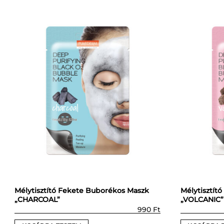
Mélytisztító Fekete Buborékos Maszk
Mélytisztít
„CHARCOAL”
„VOLCANIC”
990
Ft