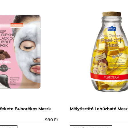
ó fekete Buborékos Maszk
Mélytisztító Lehúzható Mas
990
Ft