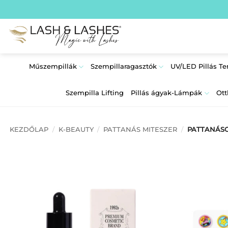
Skip
to
content
Műszempillák
Szempillaragasztók
UV/LED Pillás T
Szempilla Lifting
Pillás ágyak-Lámpák
Ott
KEZDŐLAP
/
K-BEAUTY
/
PATTANÁS MITESZER
/
PATTANÁSO