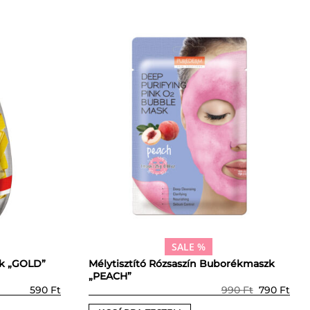
SALE %
Mélytisztító Rózsaszín Buborékmaszk
zk „GOLD”
„PEACH”
Prețul
Preț
590
Ft
990
Ft
790
Ft
inițial
cur
a
este