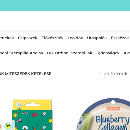
ermékek
Csipeszek
Előkészítők
Leoldók
Utóápolók
Eszközök
honi Szempilla Ápolás
DIY Otthoni Szempillák
Újdonságok
Ak
1–24 termék,
K MITESZEREK KEZELÉSE