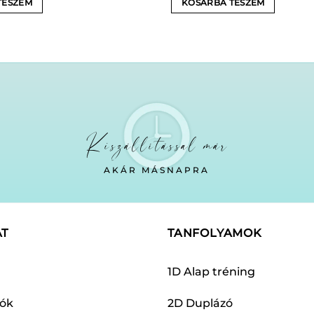
TESZEM
KOSÁRBA TESZEM
Kiszállítással már
AKÁR MÁSNAPRA
AT
TANFOLYAMOK
1D Alap tréning
dók
2D Duplázó