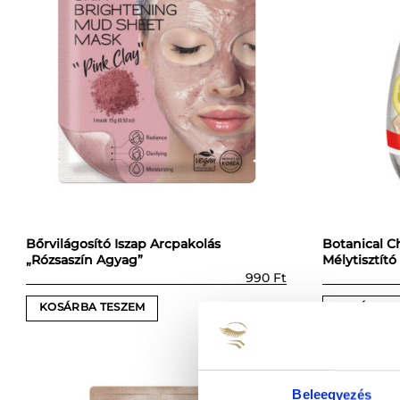
Bőrvilágosító Iszap Arcpakolás
Botanical C
„Rózsaszín Agyag”
Mélytisztít
990
Ft
KOSÁRBA TESZEM
KOSÁRBA 
Beleegyezés