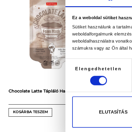
Ez a weboldal sütiket haszn
Sütiket használunk a tartal
weboldalforgalmunk elemzésé
weboldalhasználatra vonatko
számukra vagy az Ön által ha
Hozzájárulás
Elengedhetetlen
kiválasztása
Chocolate Latte Tápláló Habmaszk
Clarifying T
590
Ft
ELUTASÍTÁS
KOSÁRBA TESZEM
KOSÁRBA 