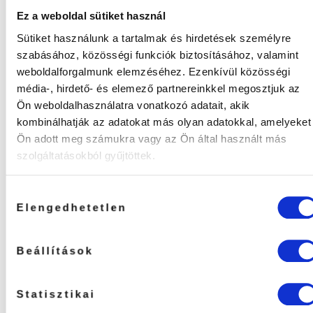
Ez a weboldal sütiket használ
Sütiket használunk a tartalmak és hirdetések személyre
szabásához, közösségi funkciók biztosításához, valamint
weboldalforgalmunk elemzéséhez. Ezenkívül közösségi
média-, hirdető- és elemező partnereinkkel megosztjuk az
Ön weboldalhasználatra vonatkozó adatait, akik
Szempillafixáló-
Wispy Fésű
Utóápoló, regeneráló
kombinálhatják az adatokat más olyan adatokkal, amelyeket
folyadék
Ön adott meg számukra vagy az Ön által használt más
(3)
szolgáltatásokból gyűjtöttek.
Értékelés:
1990
Ft
4490
Ft
5
/ 5
KOSÁRBA TESZEM
KOSÁRBA TESZEM
Hozzájárulás
Elengedhetetlen
kiválasztása
Beállítások
Statisztikai