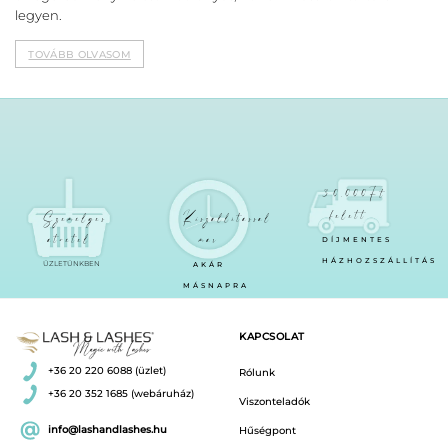
legyen.
TOVÁBB OLVASOM
30.000Ft
felett
Személyes
Kiszállítással
átvétel
már
DÍJMENTES
HÁZHOZSZÁLLÍTÁS
ÜZLETÜNKBEN
AKÁR
MÁSNAPRA
KAPCSOLAT
+36 20 220 6088 (üzlet)
Rólunk
+36 20 352 1685 (webáruház)
Viszonteladók
info@lashandlashes.hu
Hűségpont