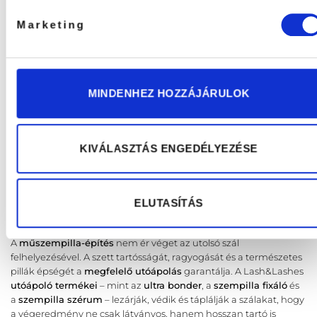
Marketing
Szempillaápoló és
MINDENHEZ HOZZÁJÁRULOK
Növesztő szérum
(1)
Értékelés:
4490
Ft
5
/ 5
KIVÁLASZTÁS ENGEDÉLYEZÉSE
KOSÁRBA TESZEM
ELUTASÍTÁS
Utóápolók – a tartós, egészséges
pillákért
A
műszempilla-építés
nem ér véget az utolsó szál
felhelyezésével. A szett tartósságát, ragyogását és a természetes
pillák épségét a
megfelelő utóápolás
garantálja. A Lash&Lashes
utóápoló termékei
– mint az
ultra bonder
, a
szempilla fixáló
és
a
szempilla szérum
– lezárják, védik és táplálják a szálakat, hogy
a végeredmény ne csak látványos, hanem hosszan tartó is