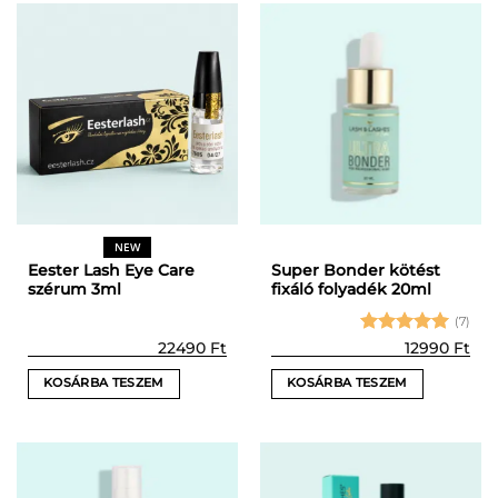
NEW
Eester Lash Eye Care
Super Bonder kötést
szérum 3ml
fixáló folyadék 20ml
(7)
Értékelés:
22490
Ft
12990
Ft
5
/ 5
KOSÁRBA TESZEM
KOSÁRBA TESZEM