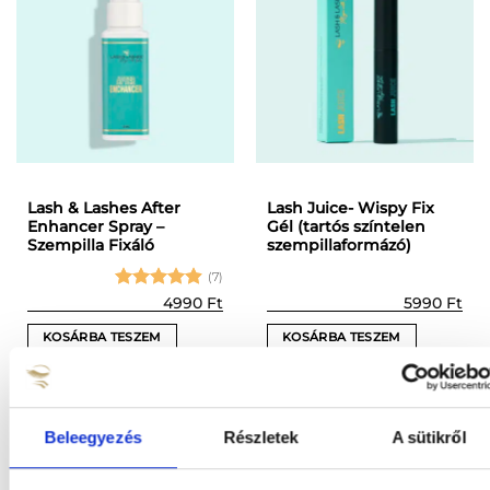
Lash & Lashes After
Lash Juice- Wispy Fix
Enhancer Spray –
Gél (tartós színtelen
Szempilla Fixáló
szempillaformázó)
(7)
Értékelés:
4990
Ft
5990
Ft
4.86
/ 5
KOSÁRBA TESZEM
KOSÁRBA TESZEM
Beleegyezés
Részletek
A sütikről