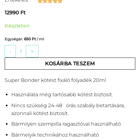
Értékelés
7
5
12990
Ft
az 5-ből,
értékelés
alapján
Készleten
Egységár:
650
Ft
/ ml
Super Bonder kötést fixáló folyadék 20ml mennyiség
KOSÁRBA TESZEM
Super Bonder kötést fixáló folyadék 20ml
Használata még tartósabb kötést biztosít.
Nincs szükség 24-48 órás szabály betartására,
azonnali kötést biztosít.
Bármilyen szempilla ragasztóval használható
Bármelyik technikához használható