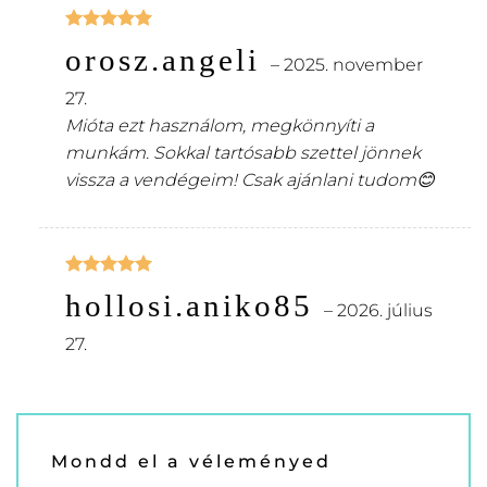
Értékelés:
orosz.angeli
5
/ 5
–
2025. november
27.
Mióta ezt használom, megkönnyíti a
munkám. Sokkal tartósabb szettel jönnek
vissza a vendégeim! Csak ajánlani tudom😊
Értékelés:
hollosi.aniko85
5
/ 5
–
2026. július
27.
Mondd el a véleményed