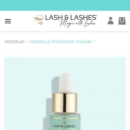
Skip
to
content
KEZDŐLAP
/
SZEMPILLA UTÓÁPOLÓK, FIXÁLÓK
/