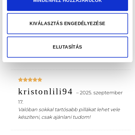
MINDENHEZ HOZZÁJÁRULOK
terméket használom!
KIVÁLASZTÁS ENGEDÉLYEZÉSE
Értékelés:
nagyerzsebetadel
5
/ 5
–
2025.
ELUTASÍTÁS
szeptember 11.
Nagyon jó
Értékelés:
kristonlili94
5
/ 5
–
2025. szeptember
17.
Valóban sokkal tartósabb pillákat lehet vele
készíteni, csak ajánlani tudom!