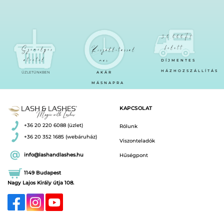
30.000Ft
felett
Személyes
Kiszállítással
átvétel
már
DÍJMENTES
HÁZHOZSZÁLLÍTÁS
ÜZLETÜNKBEN
AKÁR
MÁSNAPRA
KAPCSOLAT
+36 20 220 6088 (üzlet)
Rólunk
+36 20 352 1685 (webáruház)
Viszonteladók
info@lashandlashes.hu
Hűségpont
1149 Budapest
Nagy Lajos Király útja 108.