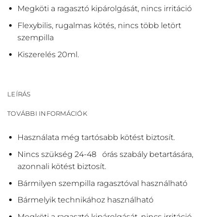
Megköti a ragasztó kipárolgását, nincs irritáció
Flexybilis, rugalmas kötés, nincs több letört
szempilla
Kiszerelés 20ml.
LEÍRÁS
TOVÁBBI INFORMÁCIÓK
Használata még tartósabb kötést biztosít.
Nincs szükség 24-48 órás szabály betartására,
azonnali kötést biztosít.
Bármilyen szempilla ragasztóval használható
Bármelyik technikához használható
Megköti a ragasztó kipárolgását, nincs irritáció