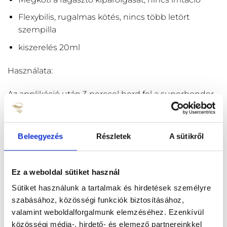
Flexybilis, rugalmas kötés, nincs több letört
szempilla
kiszerelés 20ml
Használata:
Az applikáció után 3 perccel hord fel a superbonder
folyadékot egy applikátor pálcával a szempilla
ragasztási pontjaira. Ügyelj rá, hogy csak a szükséges
mennyiséget vidd fel, mert a túlzott mennyiséggel
Beleegyezés
Részletek
A sütikről
ellenkező hatást érhetsz el.
Super Bonder kötést fixáló folyadék
Ez a weboldal sütiket használ
20ml
termékről 7 értékelés
Sütiket használunk a tartalmak és hirdetések személyre
szabásához, közösségi funkciók biztosításához,
valamint weboldalforgalmunk elemzéséhez. Ezenkívül
Értékelés:
Vámosi Sára
közösségi média-, hirdető- és elemező partnereinkkel