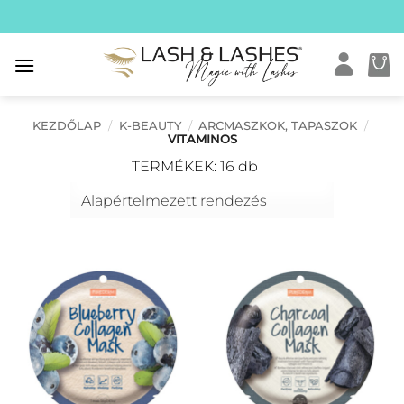
Skip
to
content
KEZDŐLAP
/
K-BEAUTY
/
ARCMASZKOK, TAPASZOK
/
VITAMINOS
TERMÉKEK: 16 db