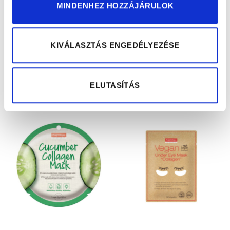
MINDENHEZ HOZZÁJÁRULOK
KIVÁLASZTÁS ENGEDÉLYEZÉSE
Passion Fruit Gél
Kollagénes Szemmaszk
Ajakmaszk
590
Ft
1990
Ft
ELUTASÍTÁS
KOSÁRBA TESZEM
KOSÁRBA TESZEM