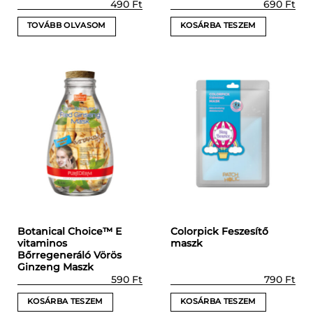
490
Ft
690
Ft
TOVÁBB OLVASOM
KOSÁRBA TESZEM
Botanical Choice™ E
Colorpick Feszesítő
vitaminos
maszk
Bőrregeneráló Vörös
Ginzeng Maszk
590
Ft
790
Ft
KOSÁRBA TESZEM
KOSÁRBA TESZEM