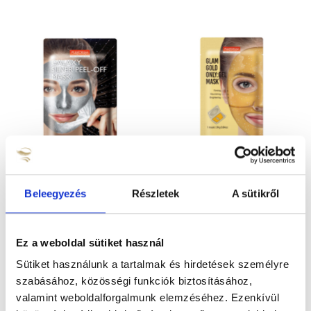
Galaxy Ezüst Glitteres
Glam Gold Csillogó
Beleegyezés
Részletek
A sütikről
Lehúzható Arcmaszk
Arany Gél Maszk
690
Ft
990
Ft
KOSÁRBA TESZEM
KOSÁRBA TESZEM
Ez a weboldal sütiket használ
Sütiket használunk a tartalmak és hirdetések személyre
szabásához, közösségi funkciók biztosításához,
valamint weboldalforgalmunk elemzéséhez. Ezenkívül