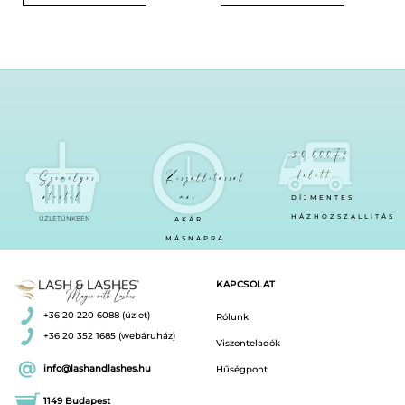
30.000Ft
felett
Személyes
Kiszállítással
átvétel
már
DÍJMENTES
HÁZHOZSZÁLLÍTÁS
ÜZLETÜNKBEN
AKÁR
MÁSNAPRA
KAPCSOLAT
+36 20 220 6088 (üzlet)
Rólunk
+36 20 352 1685 (webáruház)
Viszonteladók
info@lashandlashes.hu
Hűségpont
1149 Budapest