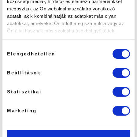
közösségi média-, hirdető- és elemező partnereinkkel
megosztjuk az Ön weboldalhasználatra vonatkozó
adatait, akik kombinálhatják az adatokat más olyan
adatokkal, amelyeket Ön adott meg számukra vagy az
Ön által használt más szolgáltatásokból gyűjtöttek.
Hozzájárulás
Elengedhetetlen
kiválasztása
Hialuronsavas esszencia
Hidrogél Arcmaszk
maszk
“Rózsa”
490
Ft
1490
Ft
Beállítások
KOSÁRBA TESZEM
KOSÁRBA TESZEM
Statisztikai
Marketing