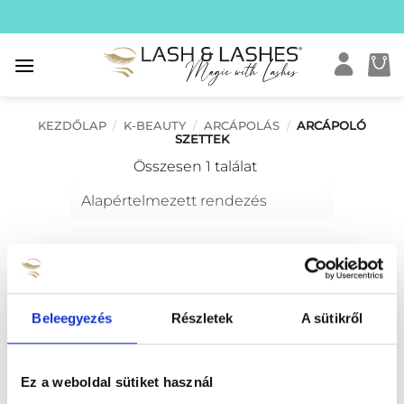
Skip
to
content
KEZDŐLAP
/
K-BEAUTY
/
ARCÁPOLÁS
/
ARCÁPOLÓ
SZETTEK
Összesen 1 találat
Beleegyezés
Részletek
A sütikről
Ez a weboldal sütiket használ