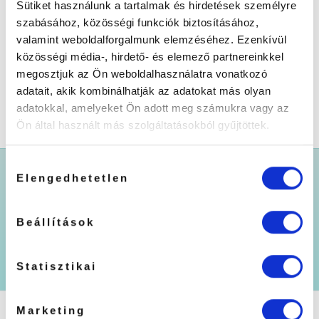
Sütiket használunk a tartalmak és hirdetések személyre
szabásához, közösségi funkciók biztosításához,
valamint weboldalforgalmunk elemzéséhez. Ezenkívül
Selections
közösségi média-, hirdető- és elemező partnereinkkel
19990
Ft
megosztjuk az Ön weboldalhasználatra vonatkozó
KOSÁRBA TESZEM
adatait, akik kombinálhatják az adatokat más olyan
adatokkal, amelyeket Ön adott meg számukra vagy az
Ön által használt más szolgáltatásokból gyűjtöttek.
Hozzájárulás
Elengedhetetlen
kiválasztása
30.000Ft
Beállítások
felett
Személyes
Kiszállítással
átvétel
már
DÍJMENTES
Statisztikai
HÁZHOZSZÁLLÍTÁS
ÜZLETÜNKBEN
AKÁR
MÁSNAPRA
Marketing
KAPCSOLAT