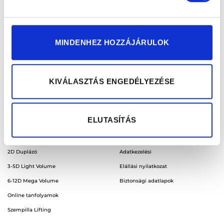
+36 20 220 6088 (üzlet)
Rólunk
+36 20 352 1685 (webáruház)
Viszonteladók
MINDENHEZ HOZZÁJÁRULOK
info@lashandlashes.hu
Hűségpont
1149 Budapest
Nagy Lajos Király útja 108.
KIVÁLASZTÁS ENGEDÉLYEZÉSE
ELUTASÍTÁS
TANFOLYAMOK
JOGI INFORMÁCIÓK
1D Alap tréning
Ászf
2D Duplázó
Adatkezelési
3-5D Light Volume
Elállási nyilatkozat
6-12D Mega Volume
Biztonsági adatlapok
Online tanfolyamok
Szempilla Lifting