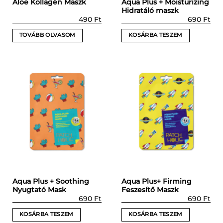
Aqua Plus + Moisturizing
Aloe Kollagén Maszk
Hidratáló maszk
490
Ft
690
Ft
TOVÁBB OLVASOM
KOSÁRBA TESZEM
Aqua Plus + Soothing
Aqua Plus+ Firming
Nyugtató Mask
Feszesítő Maszk
690
Ft
690
Ft
KOSÁRBA TESZEM
KOSÁRBA TESZEM