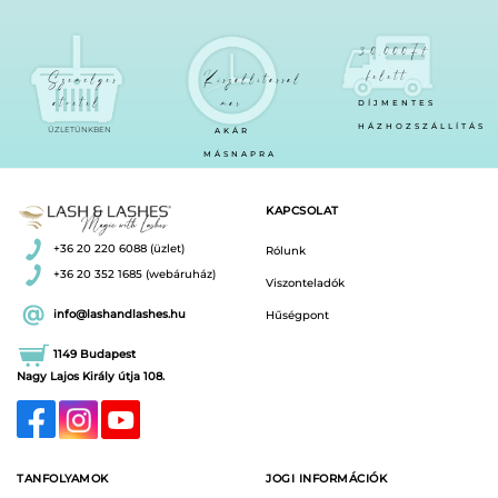
30.000Ft
felett
Személyes
Kiszállítással
átvétel
már
DÍJMENTES
HÁZHOZSZÁLLÍTÁS
ÜZLETÜNKBEN
AKÁR
MÁSNAPRA
KAPCSOLAT
+36 20 220 6088 (üzlet)
Rólunk
+36 20 352 1685 (webáruház)
Viszonteladók
info@lashandlashes.hu
Hűségpont
1149 Budapest
Nagy Lajos Király útja 108.
TANFOLYAMOK
JOGI INFORMÁCIÓK