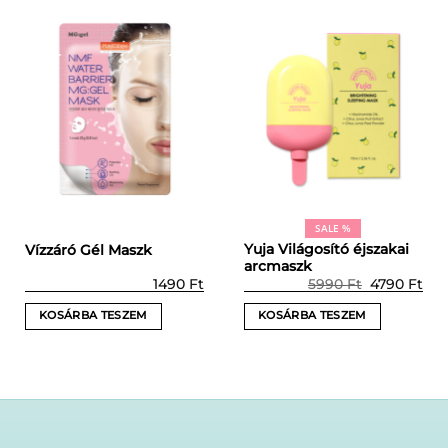
SALE %
Yuja Világosító éjszakai
Vízzáró Gél Maszk
arcmaszk
Prețul
Pre
1490
Ft
5990
Ft
4790
Ft
inițial
cur
a
este
KOSÁRBA TESZEM
KOSÁRBA TESZEM
fost:
479
5990 Ft.