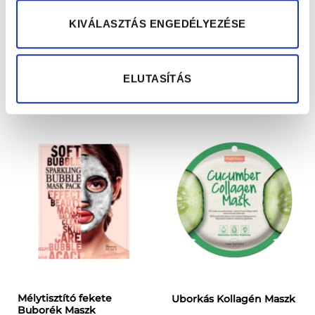
KIVÁLASZTÁS ENGEDÉLYEZÉSE
Green Tea Latte
Hidratáló Fátyolmaszk
Nyugtató Habmaszk
„Görögdinnye”
590
Ft
790
Ft
ELUTASÍTÁS
KOSÁRBA TESZEM
TOVÁBB OLVASOM
Mélytisztító fekete
Uborkás Kollagén Maszk
Buborék Maszk