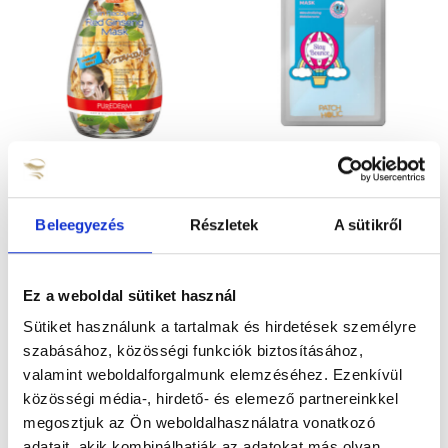
Botanical Choice™ E
Colorpick Feszesítő
vitaminos
maszk
Bőrregeneráló Vörös
Beleegyezés
Részletek
A sütikről
Ginzeng Maszk
590
Ft
790
Ft
KOSÁRBA TESZEM
KOSÁRBA TESZEM
Ez a weboldal sütiket használ
Sütiket használunk a tartalmak és hirdetések személyre
szabásához, közösségi funkciók biztosításához,
valamint weboldalforgalmunk elemzéséhez. Ezenkívül
közösségi média-, hirdető- és elemező partnereinkkel
megosztjuk az Ön weboldalhasználatra vonatkozó
adatait, akik kombinálhatják az adatokat más olyan