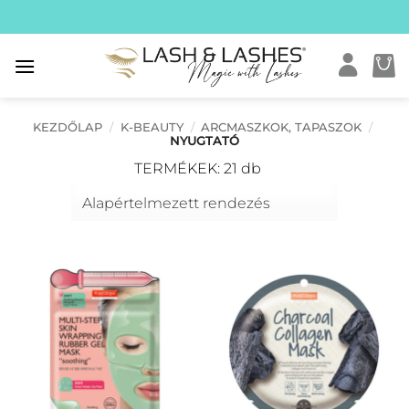
Skip
to
content
KEZDŐLAP
/
K-BEAUTY
/
ARCMASZKOK, TAPASZOK
/
NYUGTATÓ
TERMÉKEK: 21 db