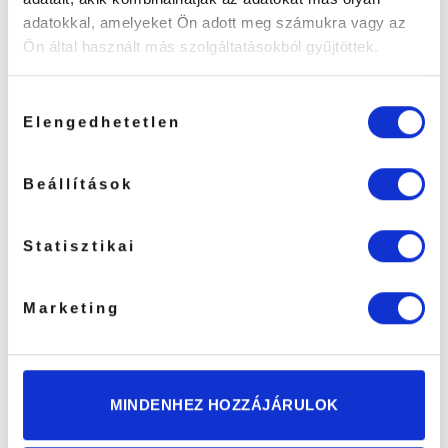
adatokkal, amelyeket Ön adott meg számukra vagy az
Ön által használt más szolgáltatásokból gyűjtöttek.
Hozzájárulás
Elengedhetetlen
kiválasztása
Costopia Szív Alakú
Glow-up Boosting Gél
Feszesítő Áll-Kontúr
Ajakmaszk
Maszk
Beállítások
1490
Ft
1190
Ft
KOSÁRBA TESZEM
KOSÁRBA TESZEM
Statisztikai
Marketing
MINDENHEZ HOZZÁJÁRULOK