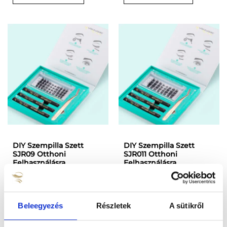
DIY Szempilla Szett
DIY Szempilla Szett
SJR09 Otthoni
SJR011 Otthoni
Felhasználásra
Felhasználásra
13490
Ft
13490
Ft
TOVÁBB OLVASOM
KOSÁRBA TESZEM
Beleegyezés
Részletek
A sütikről