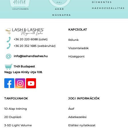
átvétel
már
DÍJMENTES
HÁZHOZSZÁLLÍTÁS
ÜZLETÜNKBEN
AKÁR
MÁSNAPRA
KAPCSOLAT
+36 20 220 6088 (üzlet)
Rólunk
+36 20 352 1685 (webáruház)
Viszonteladók
info@lashandlashes.hu
Hűségpont
1149 Budapest
Nagy Lajos Király útja 108.
TANFOLYAMOK
JOGI INFORMÁCIÓK
1D Alap tréning
Ászf
2D Duplázó
Adatkezelési
3-5D Light Volume
Elállási nyilatkozat