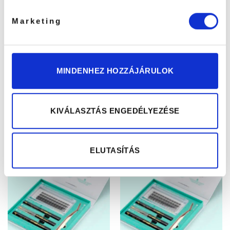
Marketing
DIY Szempilla Szett A12
DIY Szempilla Szett
MINDENHEZ HOZZÁJÁRULOK
Otthoni felhasználásra
No’01 Otthoni
felhasználásra
14990
Ft
14990
Ft
KOSÁRBA TESZEM
KOSÁRBA TESZEM
KIVÁLASZTÁS ENGEDÉLYEZÉSE
ELUTASÍTÁS