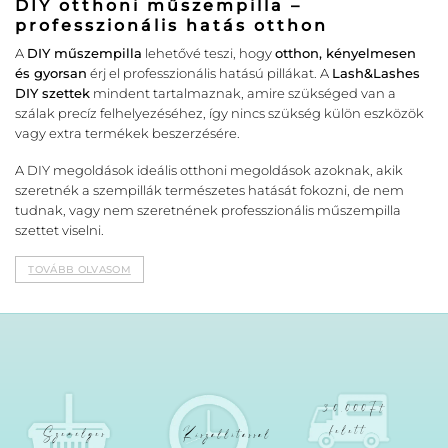
DIY otthoni műszempilla –
professzionális hatás otthon
A
DIY műszempilla
lehetővé teszi, hogy
otthon, kényelmesen
és gyorsan
érj el professzionális hatású pillákat. A
Lash&Lashes
DIY szettek
mindent tartalmaznak, amire szükséged van a
szálak precíz felhelyezéséhez, így nincs szükség külön eszközök
vagy extra termékek beszerzésére.
A DIY megoldások ideális otthoni megoldások azoknak, akik
szeretnék a szempillák természetes hatását fokozni, de nem
tudnak, vagy nem szeretnének professzionális műszempilla
szettet viselni.
TOVÁBB OLVASOM
30.000Ft
felett
Személyes
Kiszállítással