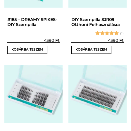
#185 – DREAMY SPIKES-
DIY Szempilla SJR09
DIY Szempilla
Otthoni Felhasználásra
(1)
Értékelés:
4390
Ft
4390
Ft
5
/ 5
KOSÁRBA TESZEM
KOSÁRBA TESZEM