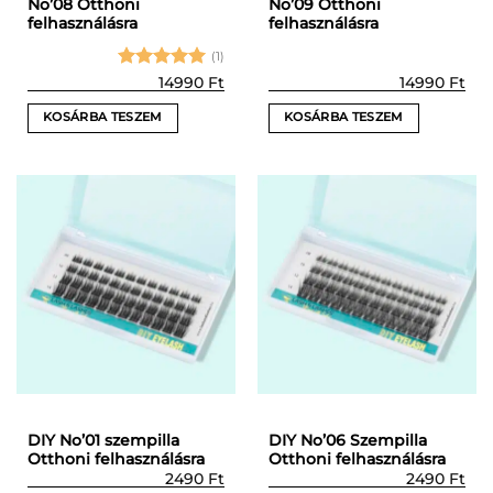
No’08 Otthoni
No’09 Otthoni
felhasználásra
felhasználásra
(1)
Értékelés:
14990
Ft
14990
Ft
5
/ 5
KOSÁRBA TESZEM
KOSÁRBA TESZEM
DIY No’01 szempilla
DIY No’06 Szempilla
Otthoni felhasználásra
Otthoni felhasználásra
2490
Ft
2490
Ft