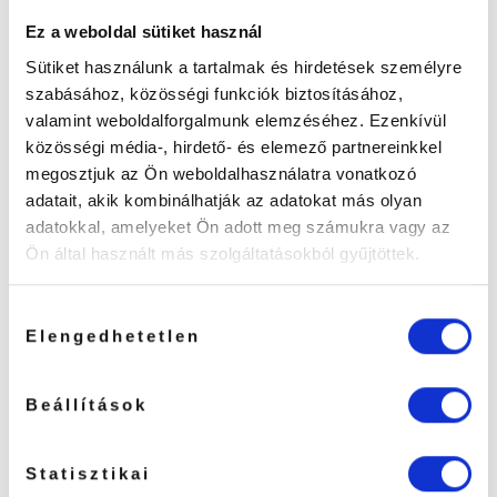
Ez a weboldal sütiket használ
Sütiket használunk a tartalmak és hirdetések személyre
szabásához, közösségi funkciók biztosításához,
valamint weboldalforgalmunk elemzéséhez. Ezenkívül
közösségi média-, hirdető- és elemező partnereinkkel
megosztjuk az Ön weboldalhasználatra vonatkozó
adatait, akik kombinálhatják az adatokat más olyan
adatokkal, amelyeket Ön adott meg számukra vagy az
DIY Szempilla Szett L04
DIY Szempilla Szett L10
Ön által használt más szolgáltatásokból gyűjtöttek.
Otthoni felhasználásra
Otthoni felhasználásra
14990
Ft
14990
Ft
Hozzájárulás
TOVÁBB OLVASOM
TOVÁBB OLVASOM
Elengedhetetlen
kiválasztása
Beállítások
Statisztikai