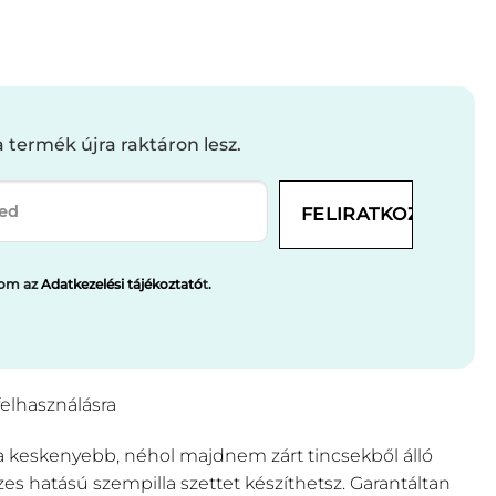
a termék újra raktáron lesz.
adom az
Adatkezelési tájékoztató
t.
felhasználásra
 a keskenyebb, néhol majdnem zárt tincsekből álló
zes hatású szempilla szettet készíthetsz. Garantáltan