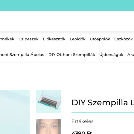
ermékek
Csipeszek
Előkészítők
Leoldók
Utóápolók
Eszközök
honi Szempilla Ápolás
DIY Otthoni Szempillák
Újdonságok
Ak
DIY Szempilla L
Értékelés:
4390
Ft