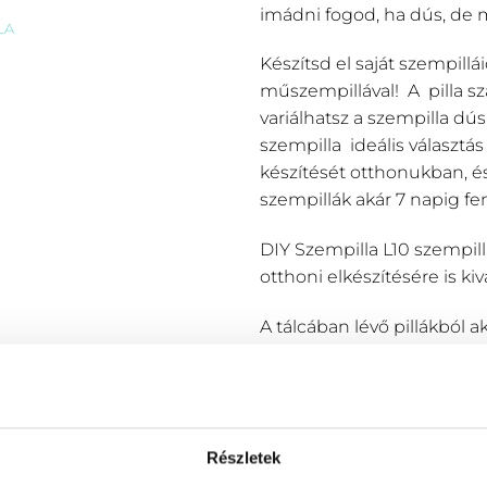
imádni fogod, ha dús, de 
LA
Készítsd el saját szempill
műszempillával! A pilla s
variálhatsz a szempilla dú
szempilla ideális választás
készítését otthonukban, é
szempillák akár 7 napig f
DIY Szempilla L10 szempillá
otthoni elkészítésére is ki
A tálcában lévő pillákból a
Részletek