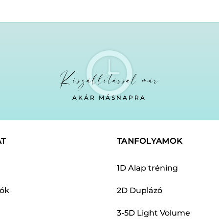
Kiszállítással már
AKÁR MÁSNAPRA
AT
TANFOLYAMOK
1D Alap tréning
dók
2D Duplázó
3-5D Light Volume