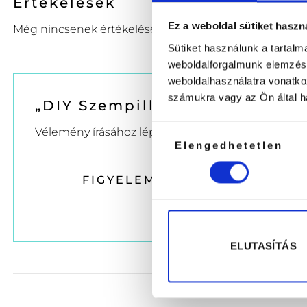
Értékelések
Ez a weboldal sütiket haszn
Még nincsenek értékelések.
Sütiket használunk a tartal
weboldalforgalmunk elemzésé
weboldalhasználatra vonatko
számukra vagy az Ön által ha
„DIY Szempilla L10 Otthoni fe
Hozzájárulás
Vélemény írásához
lépj be
előbb.
Elengedhetetlen
kiválasztása
FIGYELEM A HARMADIK TERM
ELUTASÍTÁS