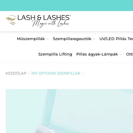
Skip
to
content
Műszempillák
Szempillaragasztók
UV/LED Pillás T
Szempilla Lifting
Pillás ágyak-Lámpák
Ott
KEZDŐLAP
/
DIY OTTHONI SZEMPILLÁK
/