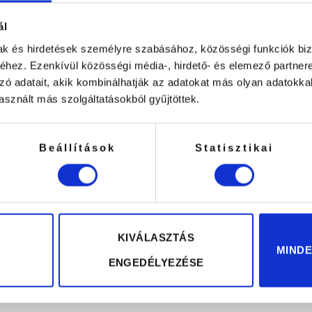
ál
mak és hirdetések személyre szabásához, közösségi funkciók biz
hez. Ezenkívül közösségi média-, hirdető- és elemező partner
zó adatait, akik kombinálhatják az adatokat más olyan adatokka
sznált más szolgáltatásokból gyűjtöttek.
lhasználásra” értékelése elsőként
Beállítások
Statisztikai
ÉK ÉRÉTKELÉSE UTÁN EGY KEDVEZMÉNY
KIVÁLASZTÁS
MIND
ENGEDÉLYEZÉSE