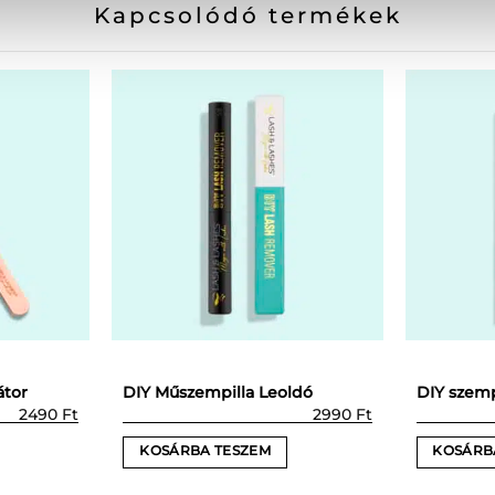
Kapcsolódó termékek
átor
DIY Műszempilla Leoldó
DIY szemp
2490
Ft
2990
Ft
KOSÁRBA TESZEM
KOSÁRB