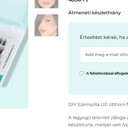
Átmeneti készlethiány
Értesítést kérek, ha 
A feliratkozással elfog
DIY Szempilla L10 otthoni 
A ragyogó tekintet záloga
készletünk, mellyel wet /vi