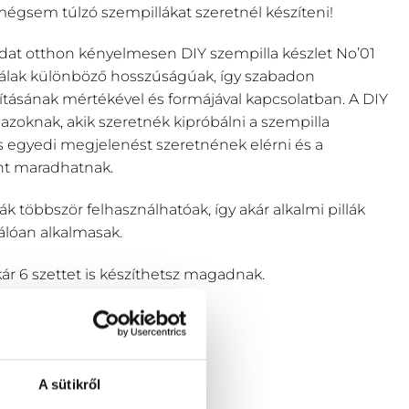
mégsem túlzó szempillákat szeretnél készíteni!
áidat otthon kényelmesen DIY szempilla készlet No’01
zálak különböző hosszúságúak, így szabadon
sításának mértékével és formájával kapcsolatban. A DIY
 azoknak, akik szeretnék kipróbálni a szempilla
s egyedi megjelenést szeretnének elérni és a
ent maradhatnak.
k többször felhasználhatóak, így akár alkalmi pillák
válóan alkalmasak.
kár 6 szettet is készíthetsz magadnak.
A sütikről