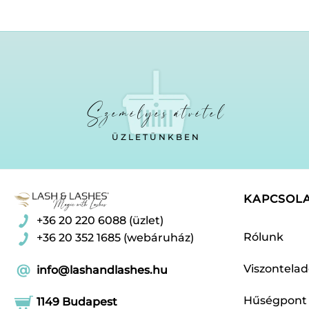
Személyes átvétel
ÜZLETÜNKBEN
KAPCSOL
+36 20 220 6088 (üzlet)
Rólunk
+36 20 352 1685 (webáruház)
Viszontela
info@lashandlashes.hu
Hűségpont
1149 Budapest