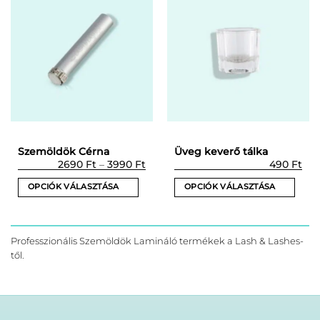
Szemöldök Cérna
Üveg keverő tálka
Ártartomány:
2690
Ft
–
3990
Ft
490
Ft
2690 Ft
-
OPCIÓK VÁLASZTÁSA
OPCIÓK VÁLASZTÁSA
3990 Ft
Ennek
Ennek
a
a
terméknek
terméknek
Professzionális Szemöldök Lamináló termékek a Lash & Lashes-
több
több
től.
variációja
variációja
van.
van.
A
A
változatok
változatok