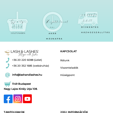
a
a
termékoldalon
termékoldalon
választhatók
választhatók
30.000Ft
ki
ki
felett
Személyes
Kiszállítással
átvétel
már
DÍJMENTES
HÁZHOZSZÁLLÍTÁS
ÜZLETÜNKBEN
AKÁR
MÁSNAPRA
KAPCSOLAT
+36 20 220 6088 (üzlet)
Rólunk
+36 20 352 1685 (webáruház)
Viszonteladók
info@lashandlashes.hu
Hűségpont
1149 Budapest
Nagy Lajos Király útja 108.
TANFOLYAMOK
JOGI INFORMÁCIÓK