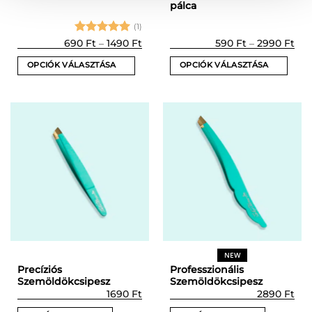
pálca
(1)
Értékelés:
Ártartomány:
Árt
690
Ft
–
1490
Ft
590
Ft
–
2990
Ft
690 Ft
590
5
/ 5
-
-
OPCIÓK VÁLASZTÁSA
OPCIÓK VÁLASZTÁSA
1490 Ft
299
Ennek
Ennek
a
a
terméknek
terméknek
több
több
variációja
variációja
van.
van.
A
A
változatok
változatok
a
a
termékoldalon
termékoldalon
választhatók
választhatók
ki
ki
NEW
Precíziós
Professzionális
Szemöldökcsipesz
Szemöldökcsipesz
1690
Ft
2890
Ft