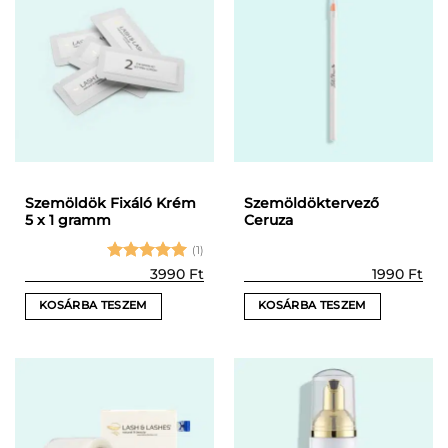
Szemöldök Fixáló Krém
Szemöldöktervező
5 x 1 gramm
Ceruza
(1)
Értékelés:
3990
Ft
1990
Ft
5
/ 5
KOSÁRBA TESZEM
KOSÁRBA TESZEM