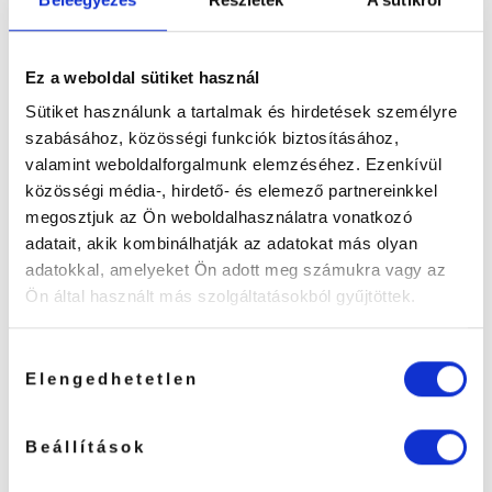
Ez a weboldal sütiket használ
Sütiket használunk a tartalmak és hirdetések személyre
szabásához, közösségi funkciók biztosításához,
Collagénes Szempilla
„Y” fésű szempilla
Sampon (PH 7~8)
liftinghez (5db)
valamint weboldalforgalmunk elemzéséhez. Ezenkívül
közösségi média-, hirdető- és elemező partnereinkkel
(3)
megosztjuk az Ön weboldalhasználatra vonatkozó
Értékelés:
4990
Ft
990
Ft
5
/ 5
adatait, akik kombinálhatják az adatokat más olyan
KOSÁRBA TESZEM
OPCIÓK VÁLASZTÁSA
adatokkal, amelyeket Ön adott meg számukra vagy az
Ennek
Ön által használt más szolgáltatásokból gyűjtöttek.
a
terméknek
több
Hozzájárulás
variációja
Elengedhetetlen
kiválasztása
van.
A
változatok
Beállítások
a
termékoldalon