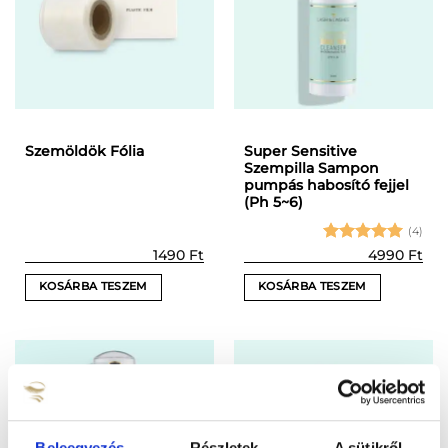
Super Sensitive
Szemöldök Fólia
Szempilla Sampon
pumpás habosító fejjel
(Ph 5~6)
(4)
Értékelés:
1490
Ft
4990
Ft
5
/ 5
KOSÁRBA TESZEM
KOSÁRBA TESZEM
Beleegyezés
Részletek
A sütikről