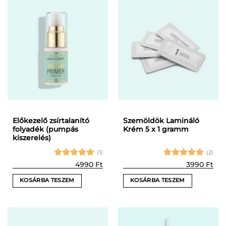
terméknek
terméknek
több
több
variációja
variációja
van.
van.
A
A
változatok
változatok
a
a
termékoldalon
termékoldalon
választhatók
választhatók
ki
ki
Előkezelő zsírtalanító
Szemöldök Lamináló
folyadék (pumpás
Krém 5 x 1 gramm
kiszerelés)
(1)
(2)
Értékelés:
Értékelés:
4990
Ft
3990
Ft
5
/ 5
5
/ 5
KOSÁRBA TESZEM
KOSÁRBA TESZEM