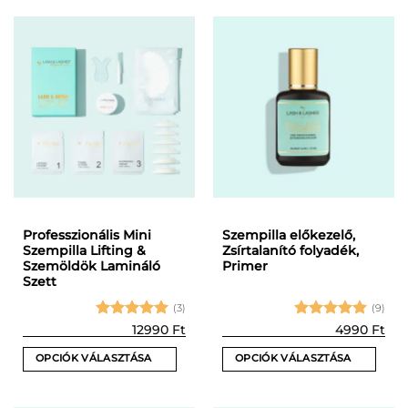
Professzionális Mini
Szempilla előkezelő,
Szempilla Lifting &
Zsírtalanító folyadék,
Szemöldök Lamináló
Primer
Szett
(3)
(9)
Értékelés:
Értékelés:
12990
Ft
4990
Ft
5
/ 5
5
/ 5
OPCIÓK VÁLASZTÁSA
OPCIÓK VÁLASZTÁSA
Ennek
Ennek
a
a