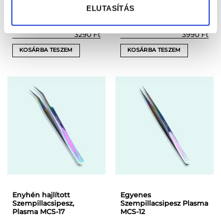
ELUTASÍTÁS
Plasma MCS-15
Multicolor MCS 19
(1)
Értékelés:
3290
Ft
3990
Ft
5
/ 5
KOSÁRBA TESZEM
KOSÁRBA TESZEM
Enyhén hajlított
Egyenes
Szempillacsipesz,
Szempillacsipesz Plasma
Plasma MCS-17
MCS-12