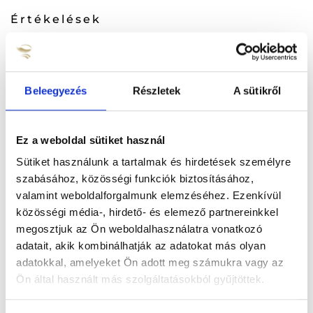
Értékelések
Még nincsenek értékelések.
Beleegyezés
Részletek
A sütikről
„1D-6D Univerzális
Szempillacsipesz, Plasma-Blue
Ez a weboldal sütiket használ
MCS 19” értékelése elsőként
Sütiket használunk a tartalmak és hirdetések személyre
Vélemény írásához
lépj be
előbb.
szabásához, közösségi funkciók biztosításához,
valamint weboldalforgalmunk elemzéséhez. Ezenkívül
közösségi média-, hirdető- és elemező partnereinkkel
FIGYELEM A HARMADIK TERMÉK
megosztjuk az Ön weboldalhasználatra vonatkozó
ÉRÉTKELÉSE UTÁN EGY
adatait, akik kombinálhatják az adatokat más olyan
KEDVEZMÉNY KUPONT
adatokkal, amelyeket Ön adott meg számukra vagy az
KÜLDÜNK RÉSZEDRE!
Ön által használt más szolgáltatásokból gyűjtöttek.