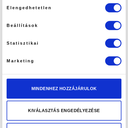
Hozzájárulás
Elengedhetetlen
kiválasztása
Beállítások
Kapcsolódó termékek
Statisztikai
Marketing
MINDENHEZ HOZZÁJÁRULOK
KIVÁLASZTÁS ENGEDÉLYEZÉSE
Hajlított
1D-6D Univerzális
Szempillacsipesz,
Szempillacsipesz Plasma