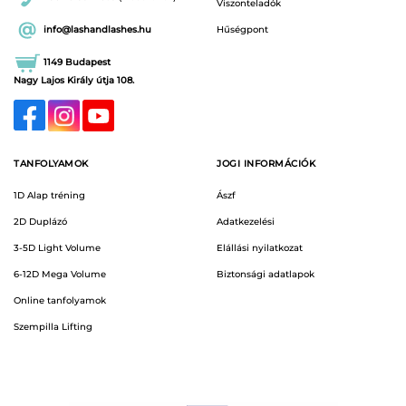
Viszonteladók
info@lashandlashes.hu
Hűségpont
1149 Budapest
Nagy Lajos Király útja 108.
TANFOLYAMOK
JOGI INFORMÁCIÓK
1D Alap tréning
Ászf
2D Duplázó
Adatkezelési
3-5D Light Volume
Elállási nyilatkozat
6-12D Mega Volume
Biztonsági adatlapok
Online tanfolyamok
Szempilla Lifting