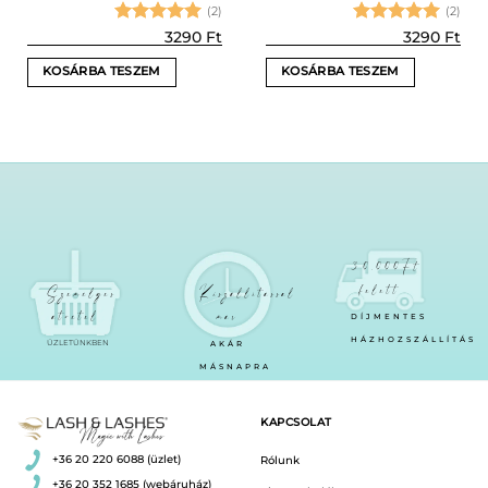
(2)
(2)
Értékelés:
Értékelés:
3290
Ft
3290
Ft
5
/ 5
5
/ 5
KOSÁRBA TESZEM
KOSÁRBA TESZEM
30.000Ft
felett
Személyes
Kiszállítással
átvétel
már
DÍJMENTES
HÁZHOZSZÁLLÍTÁS
ÜZLETÜNKBEN
AKÁR
MÁSNAPRA
KAPCSOLAT
+36 20 220 6088 (üzlet)
Rólunk
+36 20 352 1685 (webáruház)