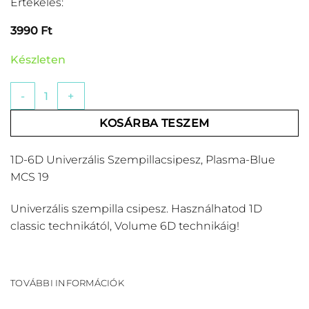
Értékelés:
3990
Ft
Készleten
1D-6D Univerzális Szempillacsipesz, Plasma-Blue MCS 19 m
KOSÁRBA TESZEM
1D-6D Univerzális Szempillacsipesz, Plasma-Blue
MCS 19
Univerzális szempilla csipesz. Használhatod 1D
classic technikától, Volume 6D technikáig!
TOVÁBBI INFORMÁCIÓK