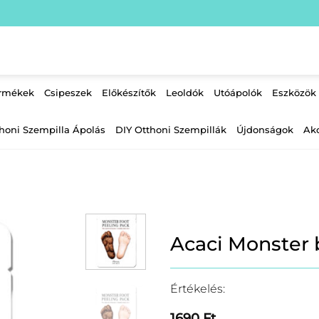
ermékek
Csipeszek
Előkészítők
Leoldók
Utóápolók
Eszközök
honi Szempilla Ápolás
DIY Otthoni Szempillák
Újdonságok
Ak
Acaci Monster 
Értékelés:
1690
Ft