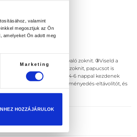
tosításához, valamint
einkkel megosztjuk az Ön
l, amelyeket Ön adott meg
szd szét a jobb és bal lábra való zoknit. ③Viseld a
Marketing
tni, illetve lábmaszkunkra zoknit, papucsot is
ges bőrréteg a használat után 4-6 nappal kezdenek
7~10 nap). Ne használj bőrkeményedés-eltávolítót, és
ENHEZ HOZZÁJÁRULOK