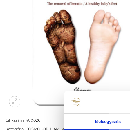
Cikkszám:
400026
Beleegyezés
Kategória:
COSMOKOR
,
HÁMLASZTÓ
,
K-BEAUTY
,
KÉZ ÉS LÁB MAS