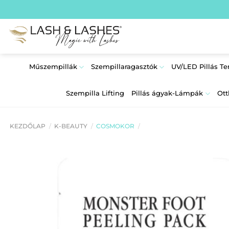
Skip
to
content
Műszempillák
Szempillaragasztók
UV/LED Pillás T
Szempilla Lifting
Pillás ágyak-Lámpák
Ott
KEZDŐLAP
/
K-BEAUTY
/
COSMOKOR
/