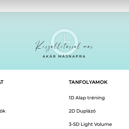
Kiszállítással már
AKÁR MÁSNAPRA
AT
TANFOLYAMOK
1D Alap tréning
dók
2D Duplázó
3-5D Light Volume