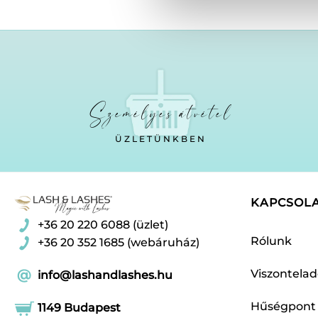
Személyes átvétel
ÜZLETÜNKBEN
KAPCSOL
+36 20 220 6088 (üzlet)
Rólunk
+36 20 352 1685 (webáruház)
Viszontela
info@lashandlashes.hu
Hűségpont
1149 Budapest