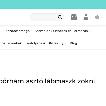
Keresés
a
következőre:
Kezdőcsomagok
Szemöldök Színezés és Formázás
ciós Termékek
Tanfolyamok
K-Beauty
Blog
bőrhámlasztó lábmaszk zokni