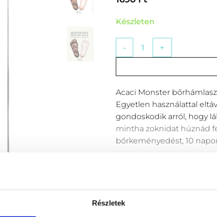
Készleten
Acaci Monster bőrhámlasztó
Acaci Monster bőrhámlasz
Egyetlen használattal eltá
gondoskodik arról, hogy l
mintha zoknidat húznád fel
bőrkeményedést, 10 napon b
Részletek
ZKOK