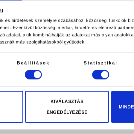
ál
mak és hirdetések személyre szabásához, közösségi funkciók biz
hez. Ezenkívül közösségi média-, hirdető- és elemező partner
zó adatait, akik kombinálhatják az adatokat más olyan adatokka
sznált más szolgáltatásokból gyűjtöttek.
 kinyitottad a tasakot, tép le a lábcsomag közepét, és vála
Beállítások
Statisztikai
emes a lábmaszkunk felső részét gumiszalaggal vagy felkö
 és enyhén mosd meg a lábadat langyos vízzel. ④A felesle
latt szinte az összes bőrkeményedés lehámlik (összesen 
 lehámlani.
KIVÁLASZTÁS
MIND
ENGEDÉLYEZÉSE
Kapcsolódó termékek