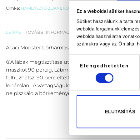
Címke:
HÁMLASZTÓ ZOKNI
,
KOREAI MASZKOK
,
LÁBMASZK ZOKNI
Ez a weboldal sütiket haszn
Sütiket használunk a tartal
weboldalforgalmunk elemzésé
LEÍRÁS
TOVÁBBI INFORMÁCIÓK
weboldalhasználatra vonatko
számukra vagy az Ön által ha
Acaci Monster bőrhámlasztó lábmaszk zokni
Hozzájárulás
①A lábak megtisztítása után nyisd ki a tasakot. ② Miután
Elengedhetetlen
kiválasztása
maszkot 90 percig, Lábmaszkunk felhelyezése után érd
felhúzhatsz. 90 perc elteltével vedd le a lábmaszkot,
lehámlani. A vastagságuktól függően további 4-5 nap a
ne piszkáld a bőrkeményedéseket, amikor elkezdenek
ELUTASÍTÁS