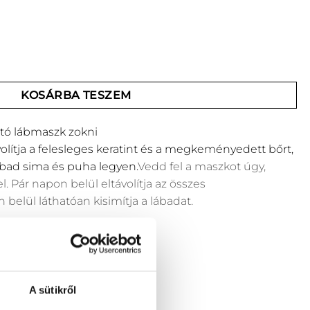
 lábmaszk zokni mennyiség
KOSÁRBA TESZEM
tó lábmaszk zokni
volítja a felesleges keratint és a megkeményedett bőrt,
ábad sima és puha legyen.
Vedd fel a maszkot úgy,
. Pár napon belül eltávolítja az összes
elül láthatóan kisimítja a lábadat.
A sütikről