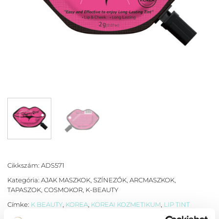
Cikkszám:
ADS571
Kategória:
AJAK MASZKOK, SZÍNEZŐK
,
ARCMASZKOK,
TAPASZOK
,
COSMOKOR
,
K-BEAUTY
Címke:
K BEAUTY
,
KOREA
,
KOREAI KOZMETIKUM
,
LIP TINT