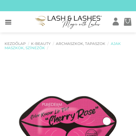
Skip
to
content
KEZDŐLAP
/
K-BEAUTY
/
ARCMASZKOK, TAPASZOK
/
AJAK
MASZKOK, SZÍNEZŐK
/