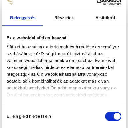
Beleegyezés
Részletek
A sütikről
Color Keeper Tartós Ajakfesték
„Cherry Rose”
Ez a weboldal sütiket használ
Értékelés:
Sütiket használunk a tartalmak és hirdetések személyre
szabásához, közösségi funkciók biztosításához,
990
Ft
valamint weboldalforgalmunk elemzéséhez. Ezenkívül
közösségi média-, hirdető- és elemező partnereinkkel
Készleten
megosztjuk az Ön weboldalhasználatra vonatkozó
Color Keeper Tartós Ajakfesték "Cherry Rose" mennyiség
adatait, akik kombinálhatják az adatokat más olyan
adatokkal, amelyeket Ön adott meg számukra vagy az
KOSÁRBA TESZEM
Ön által használt más szolgáltatásokból gyűjtöttek.
Color Keeper Tartós Ajakfesték
Hozzájárulás
Elengedhetetlen
kiválasztása
Trendi & Lightweight ajakfesték krémes formulával,