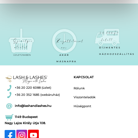
30.000Ft
felett
Személyes
Kiszállítással
átvétel
már
DÍJMENTES
HÁZHOZSZÁLLÍTÁS
ÜZLETÜNKBEN
AKÁR
MÁSNAPRA
KAPCSOLAT
+36 20 220 6088 (üzlet)
Rólunk
+36 20 352 1685 (webáruház)
Viszonteladók
info@lashandlashes.hu
Hűségpont
1149 Budapest
Nagy Lajos Király útja 108.