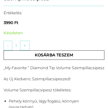
Értékelés:
3990
Ft
Készleten
„My Favorite ” Diamond Tip Volume Szempillacsipesz menn
KOSÁRBA TESZEM
„My Favorite ” Diamond Tip Volume Szempillacsipesz
Az Új Kedvenc Szempillacsipeszed!
Volume Szempillacsipesz tökéletes:
Pehely könnyű, lágy fogású, könnyen
összezárható.