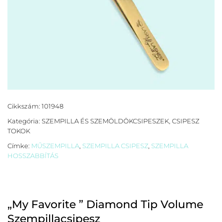
Cikkszám:
101948
Kategória:
SZEMPILLA ÉS SZEMÖLDÖKCSIPESZEK, CSIPESZ
TOKOK
Címke:
MŰSZEMPILLA
,
SZEMPILLA CSIPESZ
,
SZEMPILLA
HOSSZABBÍTÁS
„My Favorite ” Diamond Tip Volume
Szempillacsipesz