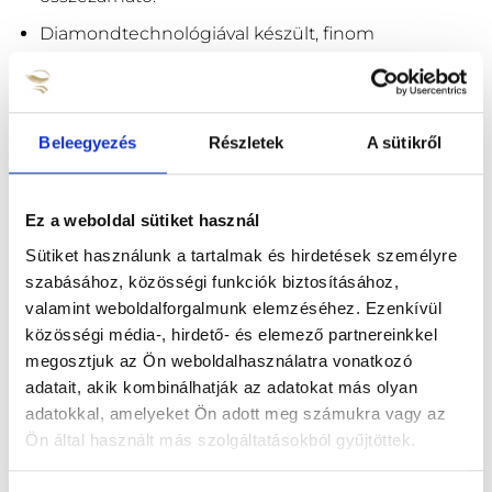
Diamondtechnológiával készült, finom
gyémántszemcsékkel bevont hegyű csipesz,
precíz hegyével tökéletes volume fan készíthetsz.
Zárt és Nyitott Volume fanok készítéséhez.
Beleegyezés
Részletek
A sütikről
2D-s duplázó fanok készítésére.
Jól használható Easy Fan szempillákhoz.
Ez a weboldal sütiket használ
Pro Made szempilla fanokat is könnyedén
Sütiket használunk a tartalmak és hirdetések személyre
felveheted vele.
szabásához, közösségi funkciók biztosításához,
valamint weboldalforgalmunk elemzéséhez. Ezenkívül
Adatok:
közösségi média-, hirdető- és elemező partnereinkkel
megosztjuk az Ön weboldalhasználatra vonatkozó
Hossza 11cm
adatait, akik kombinálhatják az adatokat más olyan
Fogási felület 11mm
adatokkal, amelyeket Ön adott meg számukra vagy az
Ön által használt más szolgáltatásokból gyűjtöttek.
Súlya: 10 gramm
Anyaga: Rozsdamentes Acél