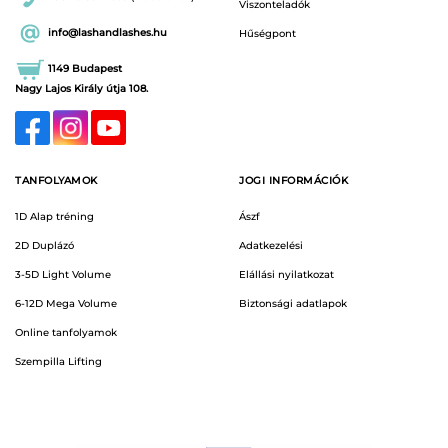
Viszonteladók
info@lashandlashes.hu
Hűségpont
1149 Budapest
Nagy Lajos Király útja 108.
TANFOLYAMOK
JOGI INFORMÁCIÓK
1D Alap tréning
Ászf
2D Duplázó
Adatkezelési
3-5D Light Volume
Elállási nyilatkozat
6-12D Mega Volume
Biztonsági adatlapok
Online tanfolyamok
Szempilla Lifting