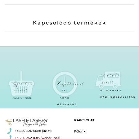
Kapcsolódó termékek
30.000Ft
felett
Személyes
Kiszállítással
átvétel
már
DÍJMENTES
HÁZHOZSZÁLLÍTÁS
ÜZLETÜNKBEN
AKÁR
MÁSNAPRA
KAPCSOLAT
+36 20 220 6088 (üzlet)
Rólunk
+36 20 352 1685 (webáruház)