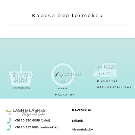
Kapcsolódó termékek
30.000Ft
felett
Személyes
Kiszállítással
átvétel
már
DÍJMENTES
HÁZHOZSZÁLLÍTÁS
ÜZLETÜNKBEN
AKÁR
MÁSNAPRA
KAPCSOLAT
+36 20 220 6088 (üzlet)
Rólunk
+36 20 352 1685 (webáruház)
Viszonteladók