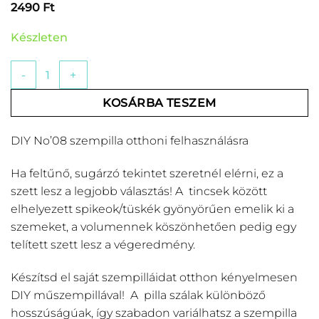
2490
Ft
Készleten
DIY No'08 Szempilla Otthoni felhasználásra mennyiség
KOSÁRBA TESZEM
DIY No’08 szempilla otthoni felhasználásra
Ha feltűnő, sugárzó tekintet szeretnél elérni, ez a
szett lesz a legjobb választás! A tincsek között
elhelyezett spikeok/tüskék gyönyörűen emelik ki a
szemeket, a volumennek köszönhetően pedig egy
telített szett lesz a végeredmény.
Készítsd el saját szempilláidat otthon kényelmesen
DIY műszempillával! A pilla szálak különböző
hosszúságúak, így szabadon variálhatsz a szempilla