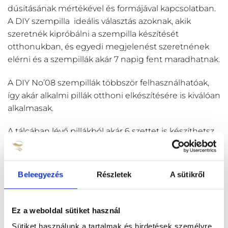
dúsításának mértékével és formájával kapcsolatban.
A DIY szempilla ideális választás azoknak, akik
szeretnék kipróbálni a szempilla készítését
otthonukban, és egyedi megjelenést szeretnének
elérni és a szempillák akár 7 napig fent maradhatnak.
A DIY No’08 szempillák többször felhasználhatóak,
így akár alkalmi pillák otthoni elkészítésére is kiválóan
alkalmasak.
A tálcában lévő pillákból akár 6 szettet is készíthetsz
magadnak.
Beleegyezés
Részletek
A sütikről
LEÍRÁS
TOVÁBBI INFORMÁCIÓK
Ez a weboldal sütiket használ
Sütiket használunk a tartalmak és hirdetések személyre