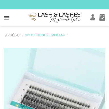
Skip
to
content
KEZDŐLAP
/
DIY OTTHONI SZEMPILLÁK
/