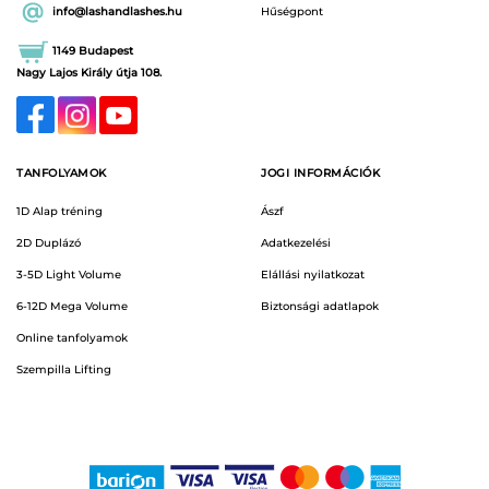
info@lashandlashes.hu
Hűségpont
1149 Budapest
Nagy Lajos Király útja 108.
TANFOLYAMOK
JOGI INFORMÁCIÓK
1D Alap tréning
Ászf
2D Duplázó
Adatkezelési
3-5D Light Volume
Elállási nyilatkozat
6-12D Mega Volume
Biztonsági adatlapok
Online tanfolyamok
Szempilla Lifting