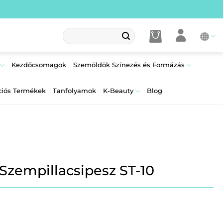
Keresés
a
következőre:
Kezdőcsomagok
Szemöldök Színezés és Formázás
ciós Termékek
Tanfolyamok
K-Beauty
Blog
 Szempillacsipesz ST-10