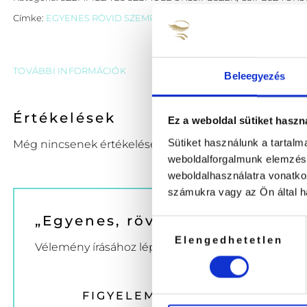
Címke:
EGYENES RÖVID SZEMPILLA CSIPESZ
TOVÁBBI INFORMÁCIÓK
Beleegyezés
Értékelések
Ez a weboldal sütiket haszn
Sütiket használunk a tartal
Még nincsenek értékelések.
weboldalforgalmunk elemzésé
weboldalhasználatra vonatko
számukra vagy az Ön által ha
„Egyenes, rövid Szempillacsip
Hozzájárulás
Elengedhetetlen
kiválasztása
Vélemény írásához
lépj be
előbb.
FIGYELEM A HARMADIK TERM