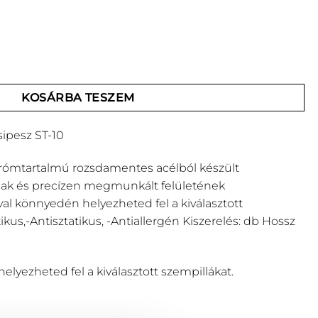
pesz ST-10 mennyiség
KOSÁRBA TESZEM
sipesz ST-10
rómtartalmú rozsdamentes acélból készült
nak és precízen megmunkált felületének
al könnyedén helyezheted fel a kiválasztott
kus,-Antisztatikus, -Antiallergén Kiszerelés: db Hossz
lyezheted fel a kiválasztott szempillákat.