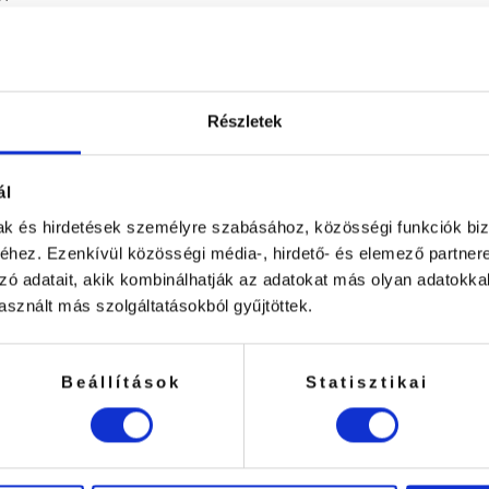
Részletek
ál
mak és hirdetések személyre szabásához, közösségi funkciók biz
hez. Ezenkívül közösségi média-, hirdető- és elemező partner
zó adatait, akik kombinálhatják az adatokat más olyan adatokka
sznált más szolgáltatásokból gyűjtöttek.
esz ST-10” értékelése elsőként
Beállítások
Statisztikai
ÉK ÉRÉTKELÉSE UTÁN EGY KEDVEZMÉNY