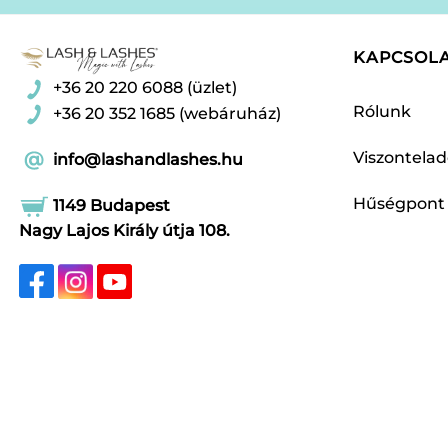
KAPCSOL
+36 20 220 6088 (üzlet)
Rólunk
+36 20 352 1685 (webáruház)
Viszontela
info@lashandlashes.hu
Hűségpont
1149 Budapest
Nagy Lajos Király útja 108.