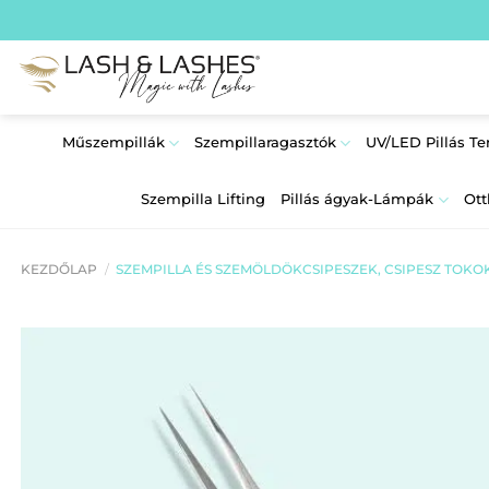
Skip
to
content
Műszempillák
Szempillaragasztók
UV/LED Pillás T
Szempilla Lifting
Pillás ágyak-Lámpák
Ott
KEZDŐLAP
/
SZEMPILLA ÉS SZEMÖLDÖKCSIPESZEK, CSIPESZ TOKO