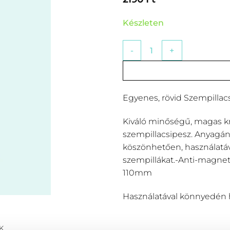
Készleten
Egyenes, rövid Szempillacsi
Egyenes, rövid Szempillac
Kiváló minőségű, magas k
szempillacsipesz. Anyagá
köszönhetően, használatáv
szempillákat.-Anti-magneti
110mm
Használatával könnyedén he
K