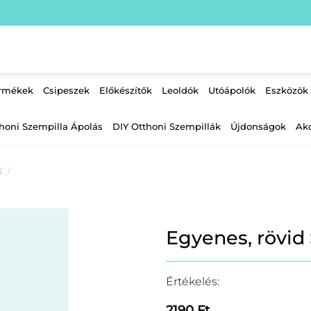
ermékek
Csipeszek
Előkészítők
Leoldók
Utóápolók
Eszközök
honi Szempilla Ápolás
DIY Otthoni Szempillák
Újdonságok
Ak
K
/
Egyenes, rövid
Értékelés:
2190
Ft