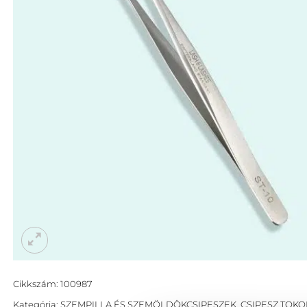
Cikkszám:
100987
Kategória:
SZEMPILLA ÉS SZEMÖLDÖKCSIPESZEK, CSIPESZ TOKO