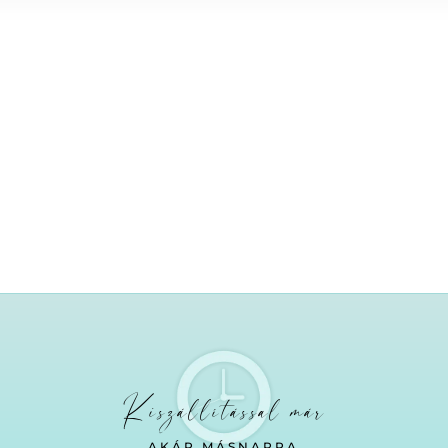
Kiszállítással már
AKÁR MÁSNAPRA