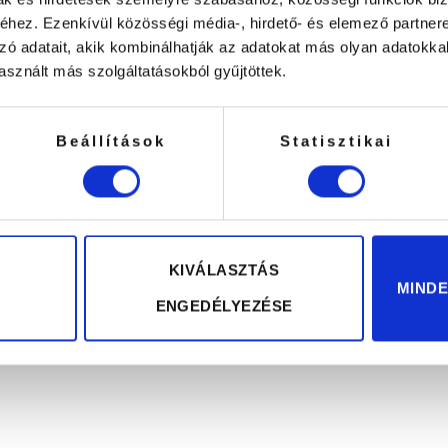
hez. Ezenkívül közösségi média-, hirdető- és elemező partner
zó adatait, akik kombinálhatják az adatokat más olyan adatokka
ÉK ÉRÉTKELÉSE UTÁN EGY KEDVEZMÉNY
sznált más szolgáltatásokból gyűjtöttek.
Beállítások
Statisztikai
Kapcsolódó termékek
KIVÁLASZTÁS
MIND
ENGEDÉLYEZÉSE