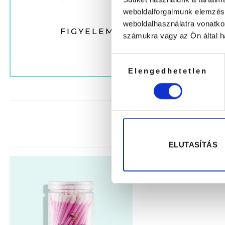
weboldalforgalmunk elemzésé
weboldalhasználatra vonatko
FIGYELEM A HARMADIK TERM
számukra vagy az Ön által ha
Hozzájárulás
Elengedhetetlen
kiválasztása
ELUTASÍTÁS