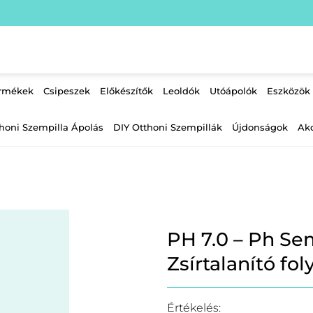
ermékek
Csipeszek
Előkészítők
Leoldók
Utóápolók
Eszközök
honi Szempilla Ápolás
DIY Otthoni Szempillák
Újdonságok
Ak
PH 7.0 – Ph Se
Zsírtalanító fo
Értékelés: