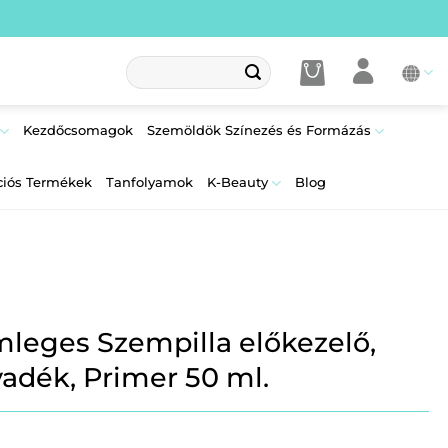
Keresés
a
következőre:
Kezdőcsomagok
Szemöldök Színezés és Formázás
ciós Termékek
Tanfolyamok
K-Beauty
Blog
mleges Szempilla előkezelő,
lyadék, Primer 50 ml.