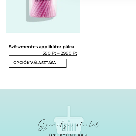
Szöszmentes applikátor pálca
Ártartomány:
590
Ft
–
2990
Ft
590 Ft
-
OPCIÓK VÁLASZTÁSA
2990 Ft
Ennek
a
terméknek
több
variációja
van.
A
változatok
Személyes átvétel
a
termékoldalon
ÜZLETÜNKBEN