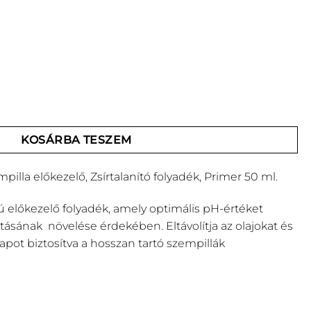
la előkezelő, Zsírtalanító folyadék, Primer 50 ml. mennyiség
KOSÁRBA TESZEM
illa előkezelő, Zsírtalanító folyadék, Primer 50 ml.
ú előkezelő folyadék, amely optimális pH-értéket
artásának növelése érdekében. Eltávolítja az olajokat és
apot biztosítva a hosszan tartó szempillák