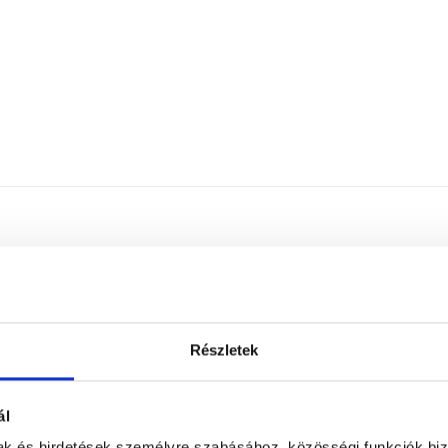
Részletek
a előkezelő, Zsírtalanító folyadék,
ál
mak és hirdetések személyre szabásához, közösségi funkciók biz