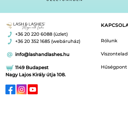
választhatók
ki
KAPCSOL
+36 20 220 6088 (üzlet)
Rólunk
+36 20 352 1685 (webáruház)
Viszontela
info@lashandlashes.hu
Hűségpont
1149 Budapest
Nagy Lajos Király útja 108.