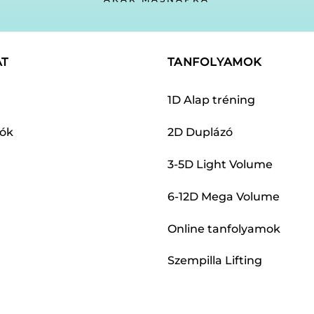
AT
TANFOLYAMOK
1D Alap tréning
dók
2D Duplázó
3-5D Light Volume
6-12D Mega Volume
Online tanfolyamok
Szempilla Lifting