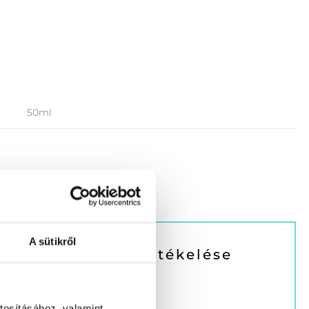
50ml
A sütikről
 Primer 50 ml.” értékelése
tosításához, valamint