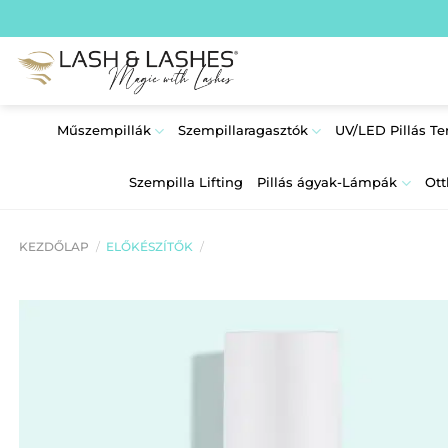
Skip
to
content
Műszempillák
Szempillaragasztók
UV/LED Pillás T
Szempilla Lifting
Pillás ágyak-Lámpák
Ott
KEZDŐLAP
/
ELŐKÉSZÍTŐK
/