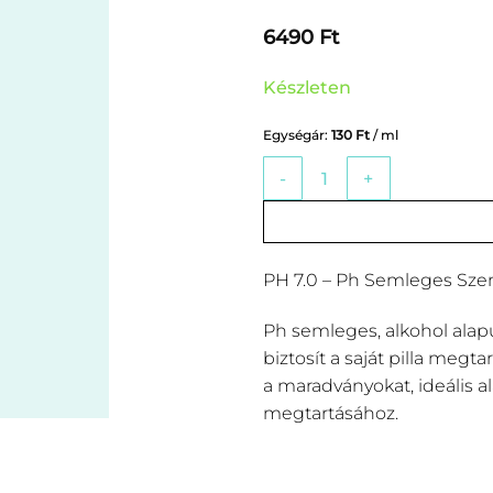
6490
Ft
Készleten
Egységár:
130
Ft
/ ml
PH 7.0 - Ph Semleges Szempil
PH 7.0 – Ph Semleges Szemp
Ph semleges, alkohol alap
biztosít a saját pilla megt
a maradványokat, ideális al
megtartásához.