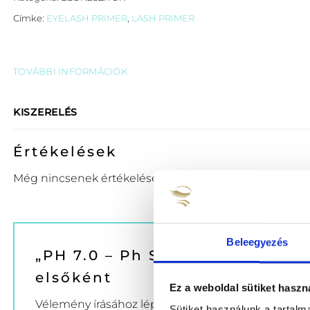
Címke:
EYELASH PRIMER
,
LASH PRIMER
TOVÁBBI INFORMÁCIÓK
KISZERELÉS
Értékelések
Még nincsenek értékelések.
Beleegyezés
„PH 7.0 – Ph Semleges Szempill
elsőként
Ez a weboldal sütiket haszn
Vélemény írásához
lépj be
előbb.
Sütiket használunk a tartal