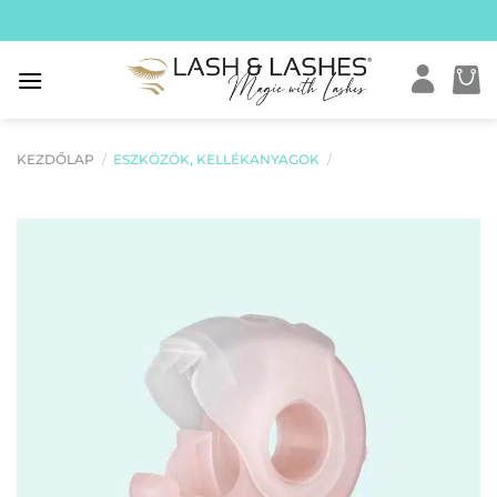
Skip
to
content
KEZDŐLAP
/
ESZKÖZÖK, KELLÉKANYAGOK
/