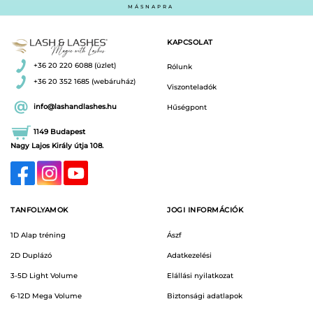
MÁSNAPRA
KAPCSOLAT
+36 20 220 6088 (üzlet)
Rólunk
+36 20 352 1685 (webáruház)
Viszonteladók
info@lashandlashes.hu
Hűségpont
1149 Budapest
Nagy Lajos Király útja 108.
TANFOLYAMOK
JOGI INFORMÁCIÓK
1D Alap tréning
Ászf
2D Duplázó
Adatkezelési
3-5D Light Volume
Elállási nyilatkozat
6-12D Mega Volume
Biztonsági adatlapok