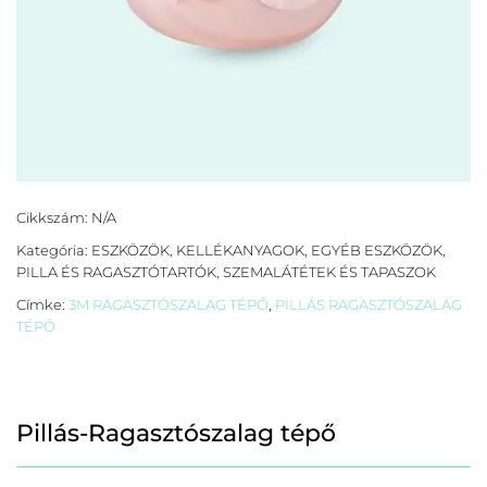
Cikkszám:
N/A
Kategória:
ESZKÖZÖK, KELLÉKANYAGOK
,
EGYÉB ESZKÖZÖK
,
PILLA ÉS RAGASZTÓTARTÓK
,
SZEMALÁTÉTEK ÉS TAPASZOK
Címke:
3M RAGASZTÓSZALAG TÉPŐ
,
PILLÁS RAGASZTÓSZALAG
TÉPŐ
Pillás-Ragasztószalag tépő