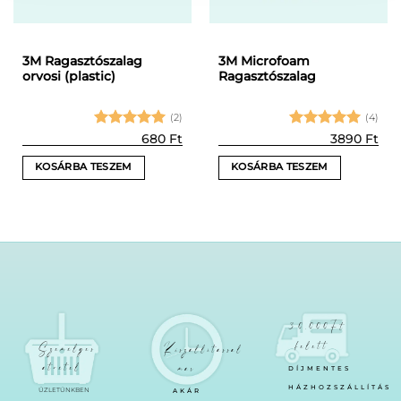
3M Ragasztószalag
3M Microfoam
orvosi (plastic)
Ragasztószalag
(2)
(4)
Értékelés:
Értékelés:
680
Ft
3890
Ft
5
/ 5
5
/ 5
KOSÁRBA TESZEM
KOSÁRBA TESZEM
30.000Ft
felett
Személyes
Kiszállítással
átvétel
már
DÍJMENTES
HÁZHOZSZÁLLÍTÁS
ÜZLETÜNKBEN
AKÁR