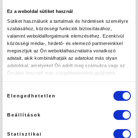
TOVÁBBI INFORMÁCIÓK
Ez a weboldal sütiket használ
Sütiket használunk a tartalmak és hirdetések személyre
SZÍN
Fehér, Rózsaszín
szabásához, közösségi funkciók biztosításához,
valamint weboldalforgalmunk elemzéséhez. Ezenkívül
Értékelések
közösségi média-, hirdető- és elemező partnereinkkel
megosztjuk az Ön weboldalhasználatra vonatkozó
Még nincsenek értékelések.
adatait, akik kombinálhatják az adatokat más olyan
adatokkal, amelyeket Ön adott meg számukra vagy az
Ön által használt más szolgáltatásokból gyűjtöttek.
„Pillás-Ragasztószalag tépő”
Hozzájárulás
értékelése elsőként
Elengedhetetlen
kiválasztása
Vélemény írásához
lépj be
előbb.
Beállítások
FIGYELEM A HARMADIK TERMÉK
ÉRÉTKELÉSE UTÁN EGY
Statisztikai