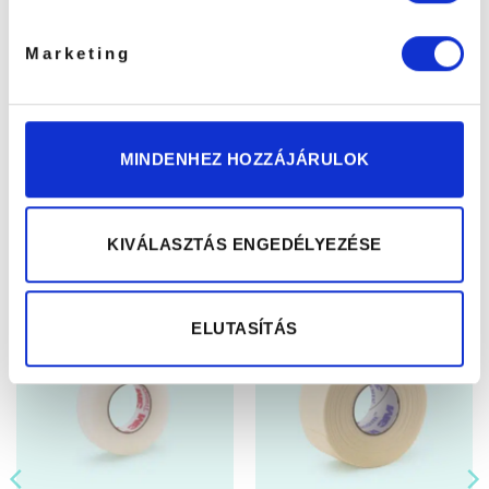
KEDVEZMÉNY KUPONT
KÜLDÜNK RÉSZEDRE!
Marketing
MINDENHEZ HOZZÁJÁRULOK
KIVÁLASZTÁS ENGEDÉLYEZÉSE
Kapcsolódó termékek
ELUTASÍTÁS