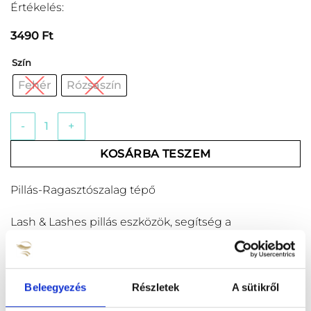
Értékelés:
3490
Ft
Szín
Fehér
Rózsaszín
Pillás-Ragasztószalag tépő mennyiség
KOSÁRBA TESZEM
Pillás-Ragasztószalag tépő
Lash & Lashes pillás eszközök, segítség a
mindennapokban!
Beleegyezés
Részletek
A sütikről