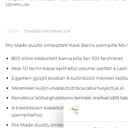
SZEMPILLÁK
LEÍRÁS
TOVÁBBI INFORMÁCIÓK
Pro Made dúsító ömlesztett Kávé Barna szempilla Mi
800 előre elkészített barna pilla fan 100 fan/méret.
Akár 1D technikával építhetsz volume szettet a Lash 
Egyetlen gyűjtő boxban 8 különböző méretet találsz
Méreteket külön elválasztott boxokba helyeztük el.
Rendkívül költséghatékony termék, mellyel időt tak
A tökéletesen kialakított 3D, 4D, 5D, 6D szempilla fa
szempilláihoz.
Pre Made dúsító, ömlesztett szempilla hossz mére