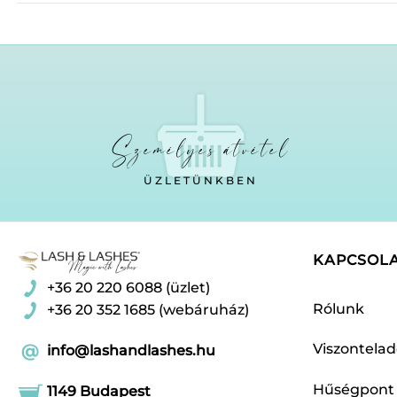
Személyes átvétel
ÜZLETÜNKBEN
KAPCSOL
+36 20 220 6088 (üzlet)
Rólunk
+36 20 352 1685 (webáruház)
Viszontela
info@lashandlashes.hu
Hűségpont
1149 Budapest