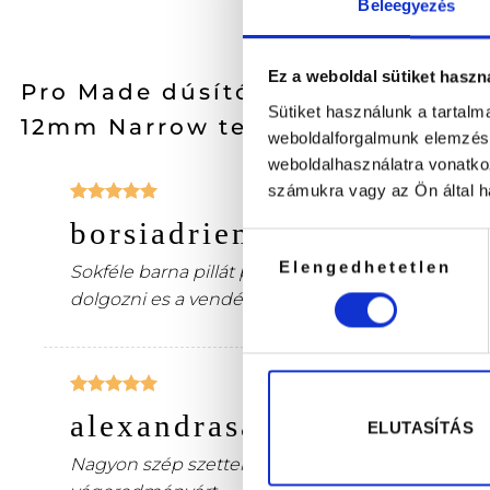
Beleegyezés
Ez a weboldal sütiket haszn
Pro Made dúsító ömlesztett Kávé
Sütiket használunk a tartal
12mm Narrow
termékről 4 értéke
weboldalforgalmunk elemzésé
weboldalhasználatra vonatko
számukra vagy az Ön által ha
Értékelés:
borsiadrienn
5
/ 5
–
2026. január 21.
Hozzájárulás
Elengedhetetlen
kiválasztása
Sokféle barna pillát próbáltam már, de szettben
dolgozni es a vendégeim is nagyon szeretik a v
Értékelés:
alexandrasafrany0
5
/ 5
ELUTASÍTÁS
–
2026. februá
Nagyon szép szetteket lehet vele készíteni. Ve