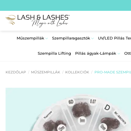
Skip
to
content
Műszempillák
Szempillaragasztók
UV/LED Pillás T
Szempilla Lifting
Pillás ágyak-Lámpák
Ott
KEZDŐLAP
/
MŰSZEMPILLÁK
/
KOLLEKCIÓK
/
PRO-MADE SZEMPI