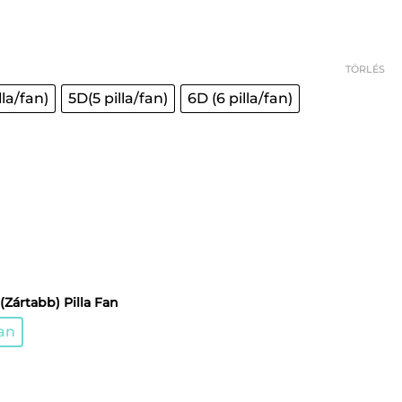
tomány:
Ft
TÖRLÉS
 Ft
lla/fan)
5D(5 pilla/fan)
6D (6 pilla/fan)
(Zártabb) Pilla Fan
Fan
 Kávé Barna szempilla Mix 9-12mm Narrow mennyiség