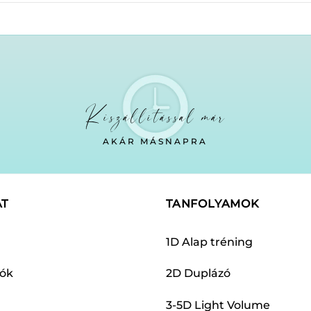
Kiszállítással már
AKÁR MÁSNAPRA
AT
TANFOLYAMOK
1D Alap tréning
dók
2D Duplázó
3-5D Light Volume