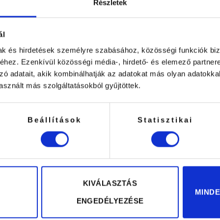
Részletek
ál
 Barna szempilla Mix 9-
mak és hirdetések személyre szabásához, közösségi funkciók biz
lés
Mond
hez. Ezenkívül közösségi média-, hirdető- és elemező partner
zó adatait, akik kombinálhatják az adatokat más olyan adatokka
Vélemén
sznált más szolgáltatásokból gyűjtöttek.
Beállítások
Statisztikai
 ez mutat a legszebben. Könnyű vele
ÉR
égeredményt!
KIVÁLASZTÁS
MIND
r 6.
ENGEDÉLYEZÉSE
ndégeim odáig vannak a