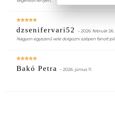
végeredményért.
Értékelés:
dzsenifervari52
5
/ 5
–
2026. február 26.
Nagyon egyszerű vele dolgozni szépen fanolt pil
Értékelés:
Bakó Petra
5
/ 5
–
2026. június 11.