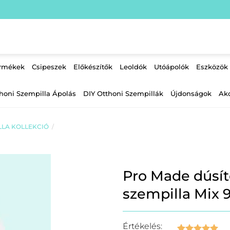
ermékek
Csipeszek
Előkészítők
Leoldók
Utóápolók
Eszközök
honi Szempilla Ápolás
DIY Otthoni Szempillák
Újdonságok
Ak
LLA KOLLEKCIÓ
/
Pro Made dúsít
szempilla Mix
Értékelés: