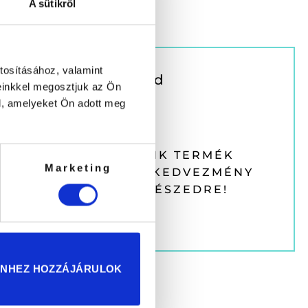
A sütikről
tosításához, valamint
d el a véleményed
einkkel megosztjuk az Ön
l, amelyeket Ön adott meg
y írásához
lépj be
előbb.
FIGYELEM A HARMADIK TERMÉK
Marketing
ÉTKELÉSE UTÁN EGY KEDVEZMÉNY
KUPONT KÜLDÜNK RÉSZEDRE!
ENHEZ HOZZÁJÁRULOK