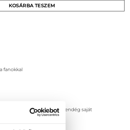
KOSÁRBA TESZEM
a fanokkal
 is tökéletesen illeszkedik a vendég saját