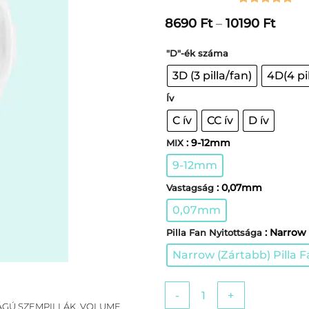
Értékelés
4
5
Ártar
8690
Ft
–
10190
Ft
az 5-ből,
8690 
értékelés
-
alapján
"D"-ék száma
10190
3D (3 pilla/fan)
4D(4 pi
Ív
C ív
CC ív
D ív
: 9-12mm
MIX
9-12mm
: 0,07mm
Vastagság
0,07mm
: Narrow 
Pilla Fan Nyitottsága
Narrow (Zártabb) Pilla 
Pro Made dúsító ömlesztett
ÁGÚ SZEMPILLÁK
,
VOLUME