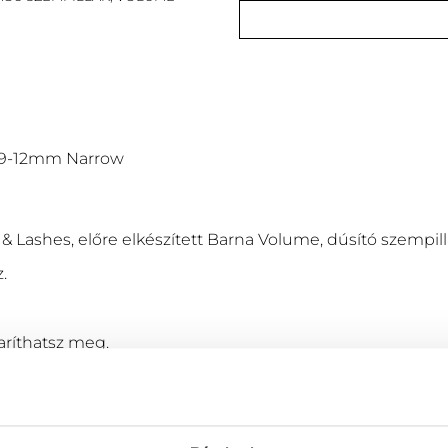
x 9-12mm Narrow
& Lashes, előre elkészített Barna Volume, dúsító szempill
.
aríthatsz meg.
nok, C-CC-D ívben, hőillesztett szára kevesebb ragasztóval
t összeállítás: 1x9mm, 2x10mm, 3x11mm, 2x12mm