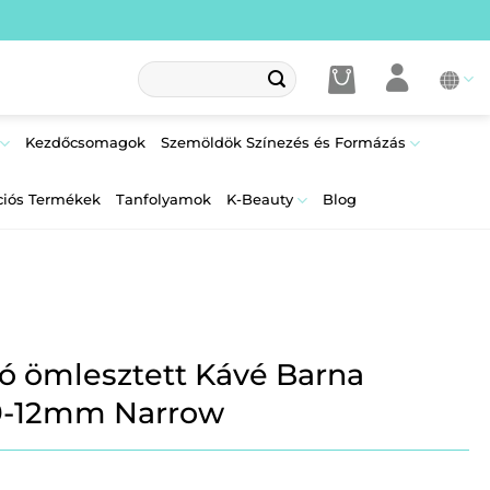
Keresés
a
következőre:
Kezdőcsomagok
Szemöldök Színezés és Formázás
ciós Termékek
Tanfolyamok
K-Beauty
Blog
ó ömlesztett Kávé Barna
 9-12mm Narrow