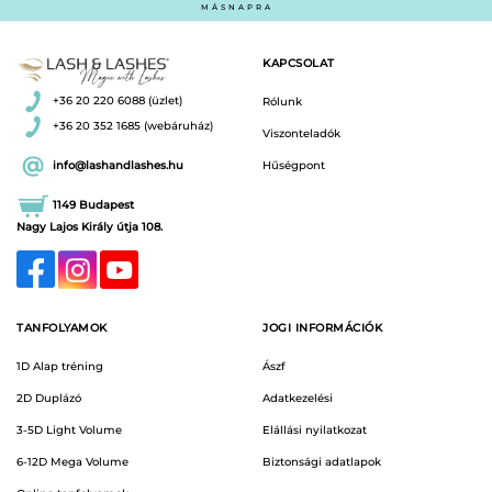
MÁSNAPRA
KAPCSOLAT
+36 20 220 6088 (üzlet)
Rólunk
+36 20 352 1685 (webáruház)
Viszonteladók
info@lashandlashes.hu
Hűségpont
1149 Budapest
Nagy Lajos Király útja 108.
TANFOLYAMOK
JOGI INFORMÁCIÓK
1D Alap tréning
Ászf
2D Duplázó
Adatkezelési
3-5D Light Volume
Elállási nyilatkozat
6-12D Mega Volume
Biztonsági adatlapok