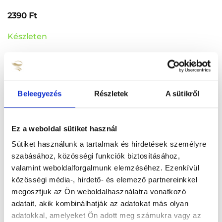
2390
Ft
Készleten
Ragasztó és Szempillatartó Üveg mennyiség
KOSÁRBA TESZEM
Beleegyezés
Részletek
A sütikről
Ragasztó és Szempillatartó Üveg
Ez a weboldal sütiket használ
A hűvös üveg felület csökkenti a ragasztó
kipárolgását, a rácseppentett ragasztó hosszan
Sütiket használunk a tartalmak és hirdetések személyre
használható
szabásához, közösségi funkciók biztosításához,
valamint weboldalforgalmunk elemzéséhez. Ezenkívül
A rendszerezés gyorsítja a munkád! Ragaszd a
közösségi média-, hirdető- és elemező partnereinkkel
használandó pillasorokat a megfelelő mm.
megosztjuk az Ön weboldalhasználatra vonatkozó
jelölésű vonalra!
adatait, akik kombinálhatják az adatokat más olyan
adatokkal, amelyeket Ön adott meg számukra vagy az