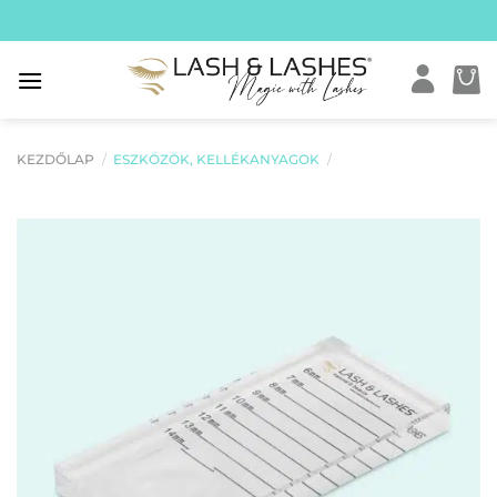
Skip
to
content
KEZDŐLAP
/
ESZKÖZÖK, KELLÉKANYAGOK
/