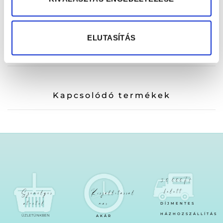
ELUTASÍTÁS
Kapcsolódó termékek
30.000Ft
felett
Személyes
Kiszállítással
átvétel
már
DÍJMENTES
HÁZHOZSZÁLLÍTÁS
ÜZLETÜNKBEN
AKÁR