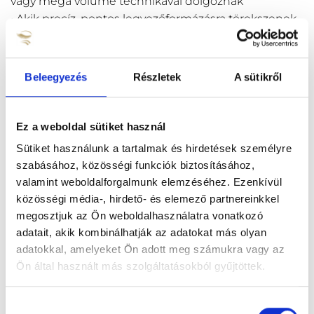
vagy mega volume technikával dolgoznak
• Akik precíz, pontos legyezőformázásra törekszenek
• Akik vékony, kézhezálló eszközt keresnek, ami nem
terheli az ujjakat
Beleegyezés
Részletek
A sütikről
⸻
⭐ Főbb jellemzők:
Ez a weboldal sütiket használ
• Slim (karcsú) kialakítás – kényelmes fogás, jobb
Sütiket használunk a tartalmak és hirdetések személyre
kontroll
szabásához, közösségi funkciók biztosításához,
• Precíz záródás – stabil fogás akár vékony szálaknál is
valamint weboldalforgalmunk elemzéséhez. Ezenkívül
• Rozsdamentes acél – tartós, fertőtleníthető
közösségi média-, hirdető- és elemező partnereinkkel
• Ergonomikus forma – csökkenti a kézfáradást
megosztjuk az Ön weboldalhasználatra vonatkozó
• Tökéletes 2D–6D volume technikához
adatait, akik kombinálhatják az adatokat más olyan
adatokkal, amelyeket Ön adott meg számukra vagy az
⸻
Ön által használt más szolgáltatásokból gyűjtöttek.
📐 Termék specifikáció:
• Méret: kb. 11,5 cm
Hozzájárulás