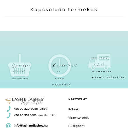
Kapcsolódó termékek
30.000Ft
felett
Személyes
Kiszállítással
átvétel
már
DÍJMENTES
HÁZHOZSZÁLLÍTÁS
ÜZLETÜNKBEN
AKÁR
MÁSNAPRA
KAPCSOLAT
+36 20 220 6088 (üzlet)
Rólunk
+36 20 352 1685 (webáruház)
Viszonteladók
info@lashandlashes.hu
Hűségpont