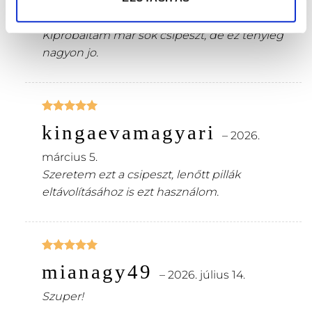
Buczko Eva
5
/ 5
–
2025. december 10.
Kiprobaltam mar sok csipeszt, de ez tenyleg
nagyon jo.
Értékelés:
kingaevamagyari
5
/ 5
–
2026.
március 5.
Szeretem ezt a csipeszt, lenőtt pillák
eltávolításához is ezt használom.
Értékelés:
mianagy49
5
/ 5
–
2026. július 14.
Szuper!