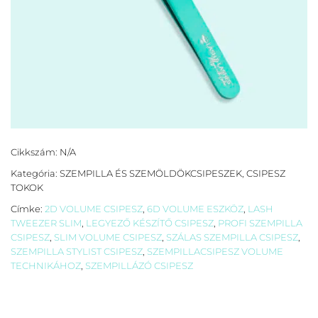
Cikkszám:
N/A
Kategória:
SZEMPILLA ÉS SZEMÖLDÖKCSIPESZEK, CSIPESZ
TOKOK
Címke:
2D VOLUME CSIPESZ
,
6D VOLUME ESZKÖZ
,
LASH
TWEEZER SLIM
,
LEGYEZŐ KÉSZÍTŐ CSIPESZ
,
PROFI SZEMPILLA
CSIPESZ
,
SLIM VOLUME CSIPESZ
,
SZÁLAS SZEMPILLA CSIPESZ
,
SZEMPILLA STYLIST CSIPESZ
,
SZEMPILLACSIPESZ VOLUME
TECHNIKÁHOZ
,
SZEMPILLÁZÓ CSIPESZ