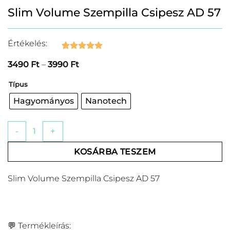
Slim Volume Szempilla Csipesz AD 57
Értékelés:
Értékelés
3
5
Ártartomány:
3490
Ft
–
3990
Ft
az 5-ből,
3490 Ft
értékelés
-
alapján
Típus
3990 Ft
Hagyományos
Nanotech
Slim Volume Szempilla Csipesz AD 57 mennyiség
KOSÁRBA TESZEM
Slim Volume Szempilla Csipesz AD 57
💬 Termékleírás: