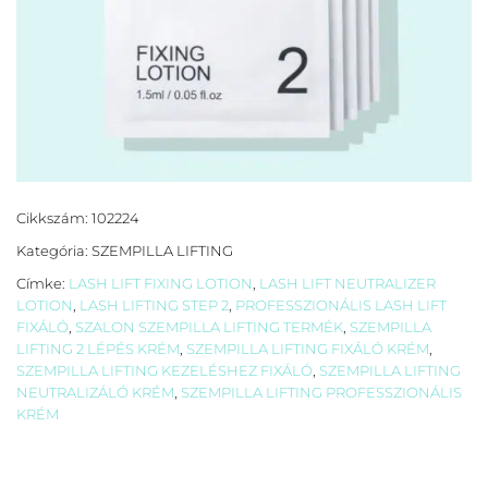
Cikkszám:
102224
Kategória:
SZEMPILLA LIFTING
Címke:
LASH LIFT FIXING LOTION
,
LASH LIFT NEUTRALIZER
LOTION
,
LASH LIFTING STEP 2
,
PROFESSZIONÁLIS LASH LIFT
FIXÁLÓ
,
SZALON SZEMPILLA LIFTING TERMÉK
,
SZEMPILLA
LIFTING 2 LÉPÉS KRÉM
,
SZEMPILLA LIFTING FIXÁLÓ KRÉM
,
SZEMPILLA LIFTING KEZELÉSHEZ FIXÁLÓ
,
SZEMPILLA LIFTING
NEUTRALIZÁLÓ KRÉM
,
SZEMPILLA LIFTING PROFESSZIONÁLIS
KRÉM