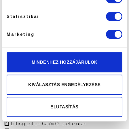
A tasakos rendszer segít, hogy mindig friss
Statisztikai
termékkel dolgozz, ami a lifting kezelések
minőségében is megmutatkozik.
Marketing
LEÍRÁS
MINDENHEZ HOZZÁJÁRULOK
TOVÁBBI INFORMÁCIÓK
Szempilla Lifting Fixáló Krém 5×1,5ml – Lash & Lashes
Fixing Lotion
KIVÁLASZTÁS ENGEDÉLYEZÉSE
Felhasználás
ELUTASÍTÁS
A Fixing Lotion a szempilla lifting 2. lépése.
1️⃣ Lifting Lotion hatóidő letelte után