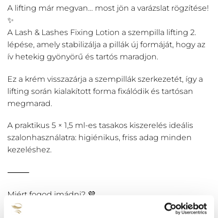
A lifting már megvan… most jön a varázslat rögzítése!
✨
A Lash & Lashes Fixing Lotion a szempilla lifting 2.
lépése, amely stabilizálja a pillák új formáját, hogy az
ív hetekig gyönyörű és tartós maradjon.
Ez a krém visszazárja a szempillák szerkezetét, így a
lifting során kialakított forma fixálódik és tartósan
megmarad.
A praktikus 5 × 1,5 ml-es tasakos kiszerelés ideális
szalonhasználatra: higiénikus, friss adag minden
kezeléshez.
⸻
Miért fogod imádni? 💜
✨ Tartós lifting eredmény