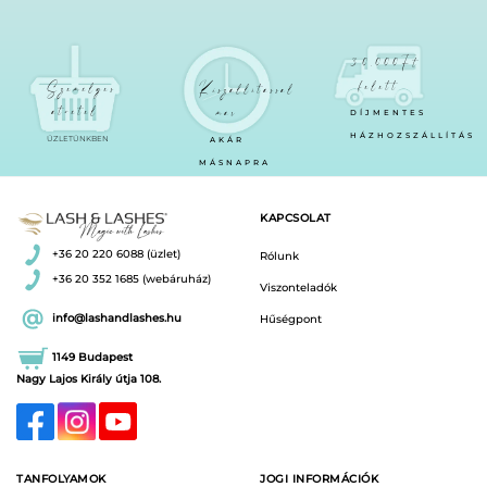
30.000Ft
felett
Személyes
Kiszállítással
átvétel
már
DÍJMENTES
HÁZHOZSZÁLLÍTÁS
ÜZLETÜNKBEN
AKÁR
MÁSNAPRA
KAPCSOLAT
+36 20 220 6088 (üzlet)
Rólunk
+36 20 352 1685 (webáruház)
Viszonteladók
info@lashandlashes.hu
Hűségpont
1149 Budapest
Nagy Lajos Király útja 108.
TANFOLYAMOK
JOGI INFORMÁCIÓK