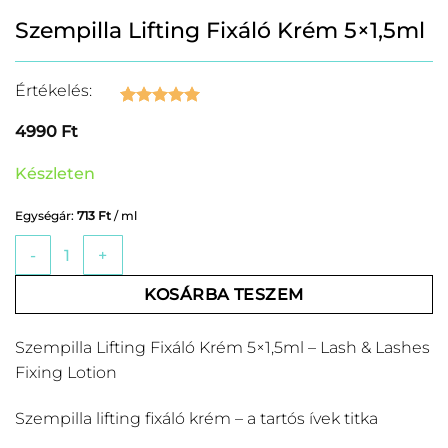
Szempilla Lifting Fixáló Krém 5×1,5ml
Értékelés:
Értékelés
1
5
4990
Ft
az 5-ből,
értékelés
alapján
Készleten
Egységár:
713
Ft
/ ml
Szempilla Lifting Fixáló Krém 5x1,5ml mennyiség
KOSÁRBA TESZEM
Szempilla Lifting Fixáló Krém 5×1,5ml – Lash & Lashes
Fixing Lotion
Szempilla lifting fixáló krém – a tartós ívek titka