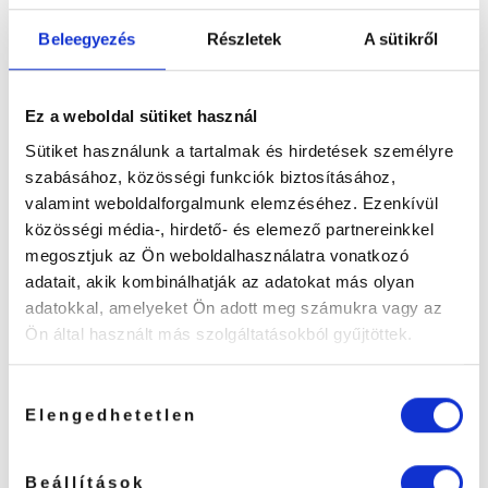
Stabilizálja és rögzíti a szempillák új ívét.
Beleegyezés
Részletek
A sütikről
✨ Professzionális formula
A lifting második lépéseként tökéletesen működik a
Ez a weboldal sütiket használ
Lifting Lotion után.
Sütiket használunk a tartalmak és hirdetések személyre
szabásához, közösségi funkciók biztosításához,
✨ Szalonbarát tasakos kiszerelés
valamint weboldalforgalmunk elemzéséhez. Ezenkívül
A kis adagok segítenek a pontos, higiénikus
közösségi média-, hirdető- és elemező partnereinkkel
munkában.
megosztjuk az Ön weboldalhasználatra vonatkozó
adatait, akik kombinálhatják az adatokat más olyan
✨ Kíméletes, mégis hatékony
adatokkal, amelyeket Ön adott meg számukra vagy az
A pillák formája tartósan megmarad, miközben a
Ön által használt más szolgáltatásokból gyűjtöttek.
szempillák szerkezete stabilizálódik.
⸻
Hozzájárulás
Elengedhetetlen
kiválasztása
Kiszerelés
Beállítások
📦 5 × 1,5 ml / tasak