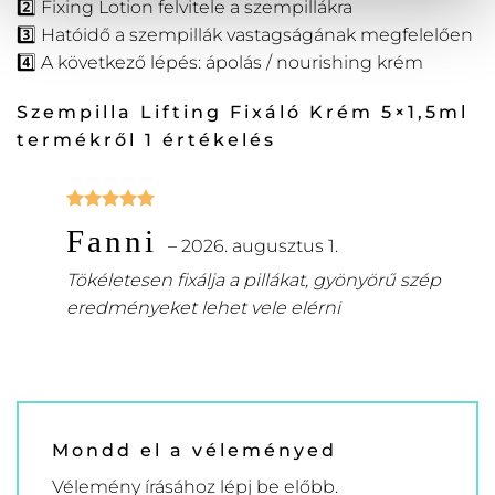
2️⃣ Fixing Lotion felvitele a szempillákra
3️⃣ Hatóidő a szempillák vastagságának megfelelően
4️⃣ A következő lépés: ápolás / nourishing krém
Szempilla Lifting Fixáló Krém 5×1,5ml
termékről 1 értékelés
Értékelés:
Fanni
5
/ 5
–
2026. augusztus 1.
Tökéletesen fixálja a pillákat, gyönyörű szép
eredményeket lehet vele elérni
Mondd el a véleményed
Vélemény írásához
lépj be
előbb.