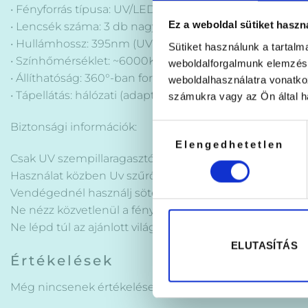
• Fényforrás típusa: UV/LED kombinált
Ez a weboldal sütiket haszn
• Lencsék száma: 3 db nagy teljesítményű optikai lencs
• Hullámhossz: 395nm (UV fény) – ideális UV ragasztók
Sütiket használunk a tartal
• Színhőmérséklet: ~6000K (hidegfehér fény)
weboldalforgalmunk elemzésé
• Állíthatóság: 360°-ban forgatható, hajlítható, forgathat
weboldalhasználatra vonatko
• Tápellátás: hálózati (adapterrel)
számukra vagy az Ön által ha
Biztonsági információk:
Hozzájárulás
Elengedhetetlen
kiválasztása
Csak UV szempillaragasztóval való használatra alkalmas,
Használat közben Uv szűrős szemüveg használata ajánl
Vendégednél használj sötét színű védő (pl. szilikon vag
Ne nézz közvetlenül a fényforrásba!
Ne lépd túl az ajánlott világítási időt, a fényt kizáról
ELUTASÍTÁS
Értékelések
Még nincsenek értékelések.