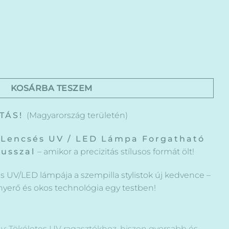
 Forgatható Fejjel, Állítható Fókusszal mennyiség
KOSÁRBA TESZEM
ÍTÁS!
(Magyarország területén)
 Lencsés UV / LED Lámpa Forgatható
kusszal
– amikor a precizitás stílusos formát ölt!
s UV/LED lámpája a szempilla stylistok új kedvence –
fényerő és okos technológia egy testben!
y: Tökéletes UV ragasztókhoz, hiszen gyorsabb és