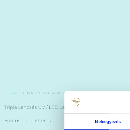
LEÍRÁS
TOVÁBBI INFORMÁCIÓK
Tripla Lencsés UV / LED Lámpa Forgatható Fejjel
Fontos paraméterek:
Beleegyezés