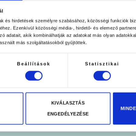
ál
e
hoz
mak és hirdetések személyre szabásához, közösségi funkciók biz
hez. Ezenkívül közösségi média-, hirdető- és elemező partner
ó fej
zó adatait, akik kombinálhatják az adatokat más olyan adatokka
sznált más szolgáltatásokból gyűjtöttek.
Beállítások
Statisztikai
 csak professzionális felhasználásra!
ott!
y gél) szemalátétet!
ag a ragasztó megkötéséhez szükséges ideig használd!
KIVÁLASZTÁS
MIND
ENGEDÉLYEZÉSE