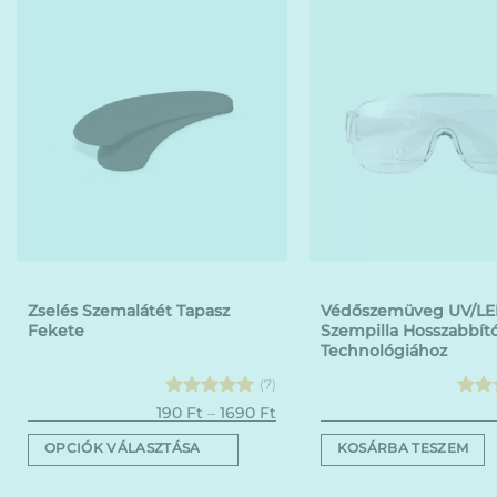
Zselés Szemalátét Tapasz
Védőszemüveg UV/L
Fekete
Szempilla Hosszabbít
Technológiához
(7)
Értékelés:
Ártartomány:
Érték
190
Ft
–
1690
Ft
190 Ft
5
/ 5
5
/ 
-
OPCIÓK VÁLASZTÁSA
KOSÁRBA TESZEM
1690 Ft
Ennek