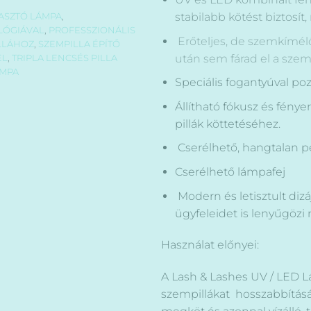
stabilabb kötést biztosí
ASZTÓ LÁMPA
,
LÓGIÁVAL
,
PROFESSZIONÁLIS
Erőteljes, de szemkímélő
LLÁHOZ
,
SZEMPILLA ÉPÍTŐ
után sem fárad el a sze
EL
,
TRIPLA LENCSÉS PILLA
ÁMPA
Speciális fogantyúval poz
Állítható fókusz és fénye
pillák köttetéséhez.
Cserélhető, hangtalan p
Cserélhető lámpafej
Modern és letisztult diz
ügyfeleidet is lenyűgözi
Használat előnyei:
A Lash & Lashes UV / LED L
szempillákat hosszabbítását