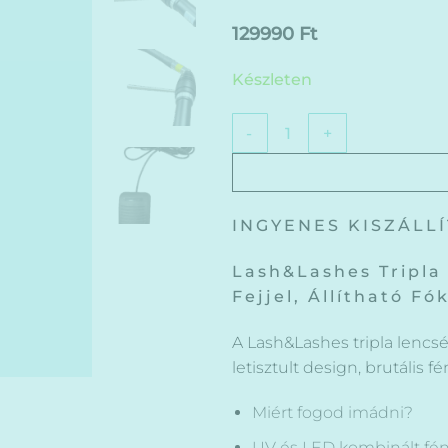
129990
Ft
Készleten
Tripla Lencsés UV / LED Lámpa
INGYENES KISZÁLL
Lash&Lashes Tripla
Fejjel, Állítható Fó
A Lash&Lashes tripla lencsé
letisztult design, brutális 
Miért fogod imádni?
UV és LED kombinált fén