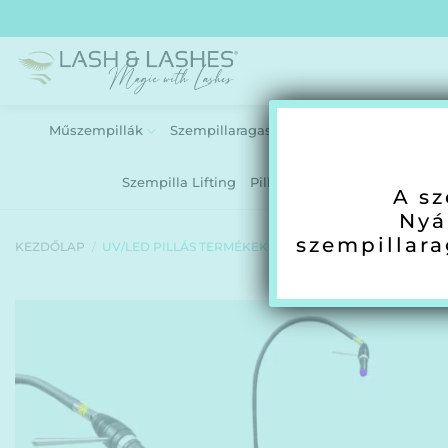
Skip
to
content
Műszempillák
Szempillaragasztók
UV/LED Pillás Te
Szempilla Lifting
Pillás ágyak-Lámpák
Otth
A sz
Nyá
szempillar
KEZDŐLAP
/
UV/LED PILLÁS TERMÉKEK
/