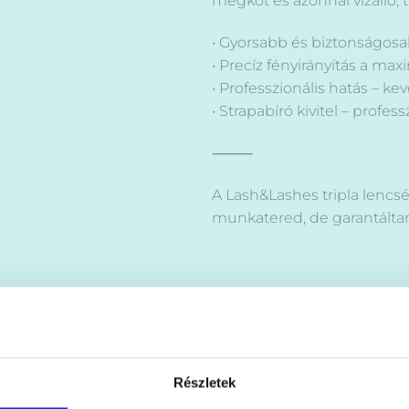
megköt és azonnal vízálló, ta
• Gyorsabb és biztonságosa
• Precíz fényirányítás a maxi
• Professzionális hatás – 
• Strapabíró kivitel – profes
⸻
A Lash&Lashes tripla lencs
munkatered, de garantáltan
Részletek