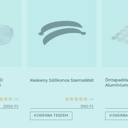
ED
Öntapadós
Keskeny Szilikonos Szemalátét
ó
Aluminium
(4)
(4)
elés:
Értékelés:
2990
Ft
990
Ft
5
5
/ 5
KOSÁRBA TESZEM
KOSÁRBA