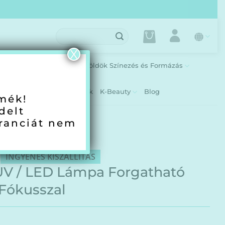
Keresés
a
következőre:
X
Kezdőcsomagok
Szemöldök Színezés és Formázás
iós Termékek
Tanfolyamok
K-Beauty
Blog
rmék!
delt
ranciát nem
INGYENES KISZÁLLÍTÁS
 UV / LED Lámpa Forgatható
ó Fókusszal