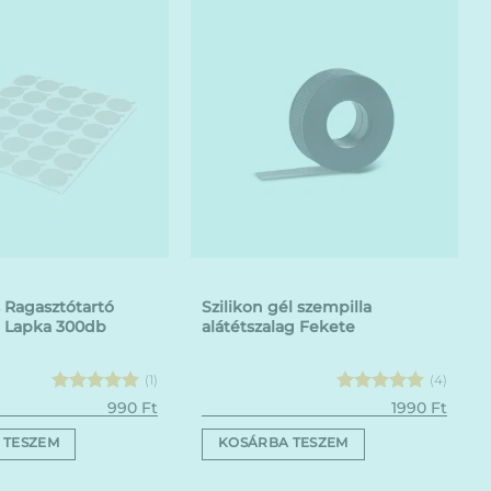
 Ragasztótartó
Szilikon gél szempilla
 Lapka 300db
alátétszalag Fekete
(1)
(4)
Értékelés:
Értékelés:
990
Ft
1990
Ft
5
/ 5
5
/ 5
 TESZEM
KOSÁRBA TESZEM