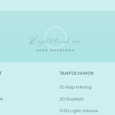
Kiszállítással már
AKÁR MÁSNAPRA
T
TANFOLYAMOK
1D Alap tréning
ók
2D Duplázó
3-5D Light Volume