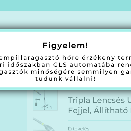
rmékek
Csipeszek
Előkészítők
Leoldók
Utóápolók
Eszközök
Figyelem!
oni Szempilla Ápolás
DIY Otthoni Szempillák
Újdonságok
Akc
empillaragasztó hőre érzékeny te
ri időszakban GLS automatába ren
agasztók minőségére semmilyen ga
tudunk vállalni!
Tripla Lencsés
Fejjel, Állíthat
Értékelés: