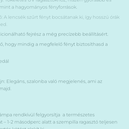
t, mint a hagyományos fényforrások.
: A lencsék szűrt fényt bocsátanak ki, így hosszú órák
med.
icionálható fejrész a még precízebb beállításért.
rő, hogy mindig a megfelelő fényt biztosíthasd a
edál
ájn: Elegáns, szalonba való megjelenés, ami az
 majd.
ámpa rendkívül felgyorsítja a természetes
 – 1-2 másodperc alatt a szempilla ragasztó teljesen