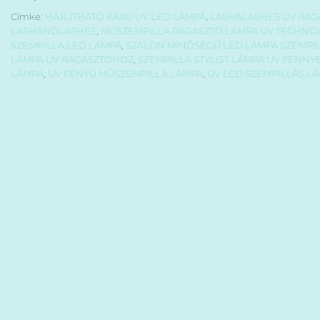
Címke:
HAJLÍTHATÓ KARÚ UV LED LÁMPA
,
LASH&LASHES UV RAG
LASHANDLASHES
,
MŰSZEMPILLA RAGASZTÓ LÁMPA UV TECHNO
SZEMPILLA LED LÁMPA
,
SZALON MINŐSÉGŰ LED LÁMPA SZEMPI
LÁMPA UV RAGASZTÓHOZ
,
SZEMPILLA STYLIST LÁMPA UV FÉNNY
LÁMPA
,
UV FÉNYŰ MŰSZEMPILLA LÁMPA
,
UV LED SZEMPILLÁS L