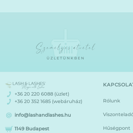
a
terméknek
több
variációja
van.
A
változatok
Személyes átvétel
a
termékoldalon
ÜZLETÜNKBEN
választhatók
ki
KAPCSOLA
+36 20 220 6088 (üzlet)
Rólunk
+36 20 352 1685 (webáruház)
Viszontelad
info@lashandlashes.hu
Hűségpont
1149 Budapest