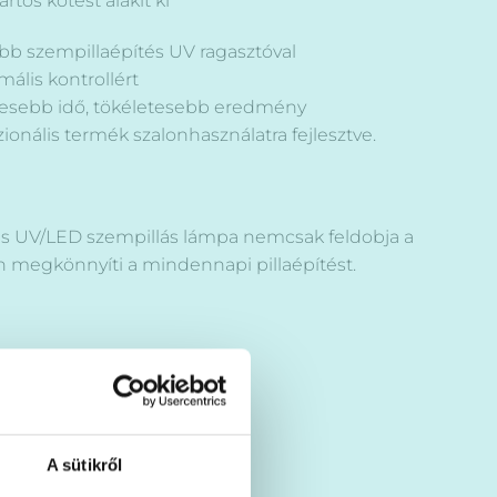
rtós kötést alakít ki
bb szempillaépítés UV ragasztóval
mális kontrollért
kevesebb idő, tökéletesebb eredmény
szionális termék szalonhasználatra fejlesztve.
és UV/LED szempillás lámpa nemcsak feldobja a
 megkönnyíti a mindennapi pillaépítést.
A sütikről