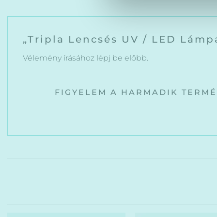
„Tripla Lencsés UV / LED Lámpa
Vélemény írásához
lépj be
előbb.
FIGYELEM A HARMADIK TERM