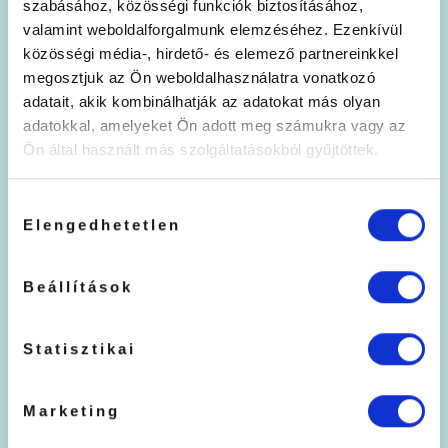
szabásához, közösségi funkciók biztosításához,
valamint weboldalforgalmunk elemzéséhez. Ezenkívül
közösségi média-, hirdető- és elemező partnereinkkel
LEÍRÁS
megosztjuk az Ön weboldalhasználatra vonatkozó
adatait, akik kombinálhatják az adatokat más olyan
A különböző tipusú szempillaragasztó köttetésére
adatokkal, amelyeket Ön adott meg számukra vagy az
alkalmazott UV/LED lámpáknál, természetes
Ön által használt más szolgáltatásokból gyűjtöttek.
folyamat, hogy egy bizonyos, változó, üzemóra
használat után a lámpák teljesítménye csökken,
Hozzájárulás
amit abból veszel észre, hogy a ragasztó megkötési
Elengedhetetlen
kiválasztása
ideje fokozatosan egyre hosszabbá válik, ezekben
az esetekben, nem kell új lámpát vásárolnod elég,
Beállítások
ha megrendeled a lámpádhoz kompatibilis új
UV/LED lámpafejet eszközödhöz és már
Statisztikai
folytathatod is a munkádat.
Értékelések
Marketing
Még nincsenek értékelések.