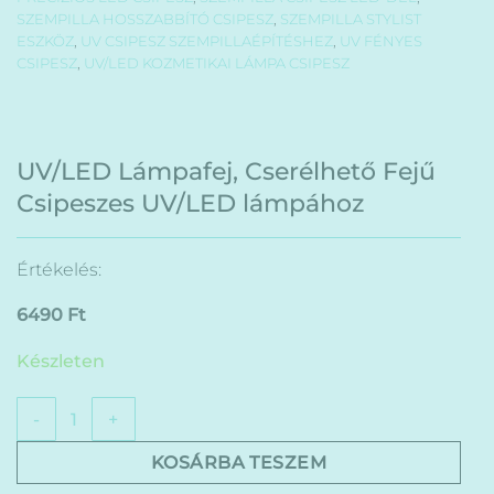
SZEMPILLA HOSSZABBÍTÓ CSIPESZ
,
SZEMPILLA STYLIST
ESZKÖZ
,
UV CSIPESZ SZEMPILLAÉPÍTÉSHEZ
,
UV FÉNYES
CSIPESZ
,
UV/LED KOZMETIKAI LÁMPA CSIPESZ
UV/LED Lámpafej, Cserélhető Fejű
Csipeszes UV/LED lámpához
Értékelés:
6490
Ft
Készleten
UV/LED Lámpafej, Cserélhető Fejű Csipeszes UV/LED lámp
KOSÁRBA TESZEM