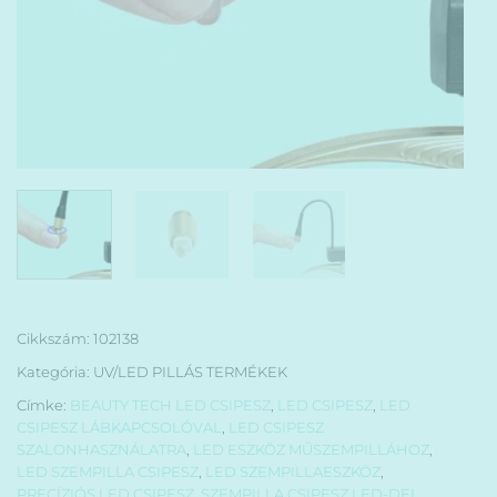
Cikkszám:
102138
Kategória:
UV/LED PILLÁS TERMÉKEK
Címke:
BEAUTY TECH LED CSIPESZ
,
LED CSIPESZ
,
LED
CSIPESZ LÁBKAPCSOLÓVAL
,
LED CSIPESZ
SZALONHASZNÁLATRA
,
LED ESZKÖZ MŰSZEMPILLÁHOZ
,
LED SZEMPILLA CSIPESZ
,
LED SZEMPILLAESZKÖZ
,
PRECÍZIÓS LED CSIPESZ
,
SZEMPILLA CSIPESZ LED-DEL
,