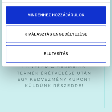
MINDENHEZ HOZZÁJÁRULOK
„UV/LED Lámpafej, Cserélhető
Fejű Csipeszes UV/LED
KIVÁLASZTÁS ENGEDÉLYEZÉSE
lámpához” értékelése elsőként
Vélemény írásához
lépj be
előbb.
ELUTASÍTÁS
FIGYELEM A HARMADIK
TERMÉK ÉRÉTKELÉSE UTÁN
EGY KEDVEZMÉNY KUPONT
KÜLDÜNK RÉSZEDRE!