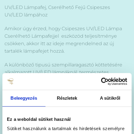
UV/LED Lámpafej, Cserélhető Fejű Csipeszes
UV/LED lámpához
Amikor úgy érzed, hogy
Csipeszes UV/LED Lámpa
Cserélhető Lámpafejjel
eszközöd teljesítménye
csökken, akkor itt az ideje megrendelned az új
tartalék lámpafejet hozzá.
A különböző tipusú szempillaragasztó köttetésére
alkalmazott UV/LED lámpáknál, természetes
folyamat, hogy egy bizonyos, változó, üzemóra
használat után a lámpák teljesítménye csökken,
amit abból veszel észre, hogy a ragasztó megkötési
Beleegyezés
Részletek
A sütikről
ideje fokozatosan egyre hosszabbá válik, ezekben
az esetekben, nem kell új lámpát vásárolnod elég,
ha megrendeled a lámpádhoz kompatibilis új
Ez a weboldal sütiket használ
UV/LED lámpafejet eszközödhöz és már
Sütiket használunk a tartalmak és hirdetések személyre
folytathatod is a munkádat.