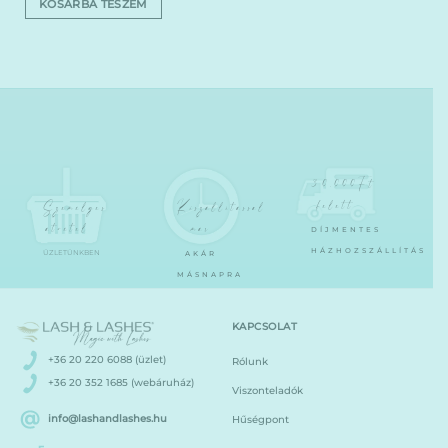
KOSÁRBA TESZEM
30.000Ft
felett
Személyes
Kiszállítással
átvétel
már
DÍJMENTES
HÁZHOZSZÁLLÍTÁS
ÜZLETÜNKBEN
AKÁR
MÁSNAPRA
KAPCSOLAT
+36 20 220 6088 (üzlet)
Rólunk
+36 20 352 1685 (webáruház)
Viszonteladók
info@lashandlashes.hu
Hűségpont