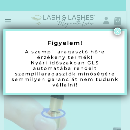
Skip
to
content
X
Figyelem!
KEZDŐLAP
/
UV/LED PILLÁS TERMÉKEK
/
A szempillaragasztó hőre
érzékeny termék!
Nyári időszakban GLS
automatába rendelt
szempillaragasztók minőségére
semmilyen garanciát nem tudunk
vállalni!