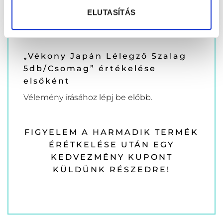
Még nincsenek értékelések.
ELUTASÍTÁS
„Vékony Japán Lélegző Szalag
5db/Csomag” értékelése
elsőként
Vélemény írásához
lépj be
előbb.
FIGYELEM A HARMADIK TERMÉK
ÉRÉTKELÉSE UTÁN EGY
KEDVEZMÉNY KUPONT
KÜLDÜNK RÉSZEDRE!