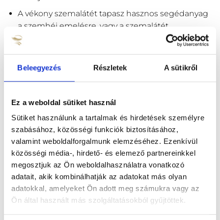
A vékony szemalátét tapasz hasznos segédanyag
a szemhéj emelésre, vagy a szemalátét
rögzítésére
Csomagolása 5 tekercs/csomag
Beleegyezés
Részletek
A sütikről
LEÍRÁS
Ez a weboldal sütiket használ
TOVÁBBI INFORMÁCIÓK
Sütiket használunk a tartalmak és hirdetések személyre
szabásához, közösségi funkciók biztosításához,
Vékony Japán Lélegző Szalag 5db
valamint weboldalforgalmunk elemzéséhez. Ezenkívül
közösségi média-, hirdető- és elemező partnereinkkel
Az Lash&Lashes szemhéj emelő tapasz
megosztjuk az Ön weboldalhasználatra vonatkozó
elengedhetetlen eszköz minden szempilla stylist
adatait, akik kombinálhatják az adatokat más olyan
számára. Ez a magas minőségű tapasz kifejezetten
adatokkal, amelyeket Ön adott meg számukra vagy az
arra tervezték, hogy finoman emelje és tartsa a
Ön által használt más szolgáltatásokból gyűjtöttek.
szemhéjakat a helyén, így könnyebb és pontosabb