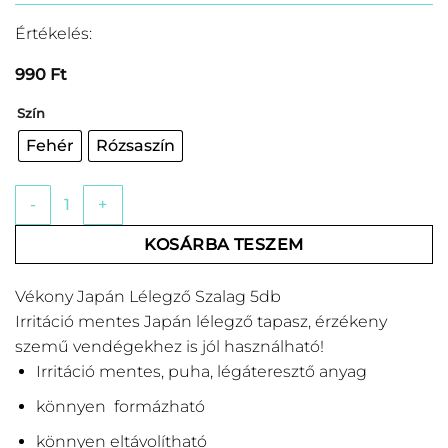
Értékelés:
990
Ft
Szín
Fehér
Rózsaszín
Vékony Japán Lélegző Szalag 5db/Csomag mennyiség
KOSÁRBA TESZEM
Vékony Japán Lélegző Szalag 5db
Irritáció mentes Japán lélegző tapasz, érzékeny
szemű vendégekhez is jól használható!
Irritáció mentes, puha, légáteresztő anyag
könnyen formázható
könnyen eltávolítható