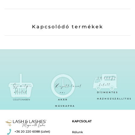
Kapcsolódó termékek
30.000Ft
felett
Személyes
Kiszállítással
átvétel
már
DÍJMENTES
HÁZHOZSZÁLLÍTÁS
ÜZLETÜNKBEN
AKÁR
MÁSNAPRA
KAPCSOLAT
+36 20 220 6088 (üzlet)
Rólunk