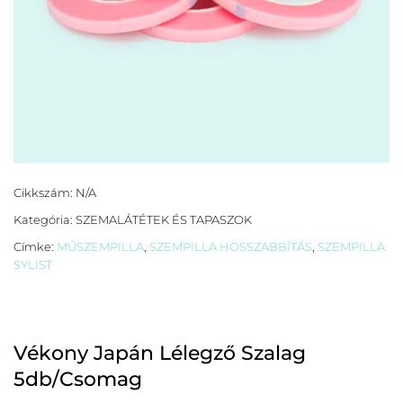
Cikkszám:
N/A
Kategória:
SZEMALÁTÉTEK ÉS TAPASZOK
Címke:
MŰSZEMPILLA
,
SZEMPILLA HOSSZABBÍTÁS
,
SZEMPILLA
SYLIST
Vékony Japán Lélegző Szalag
5db/Csomag