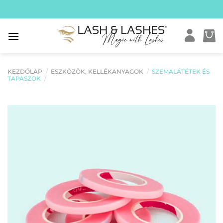
Skip
to
content
KEZDŐLAP
/
ESZKÖZÖK, KELLÉKANYAGOK
/
SZEMALÁTÉTEK ÉS
TAPASZOK
/