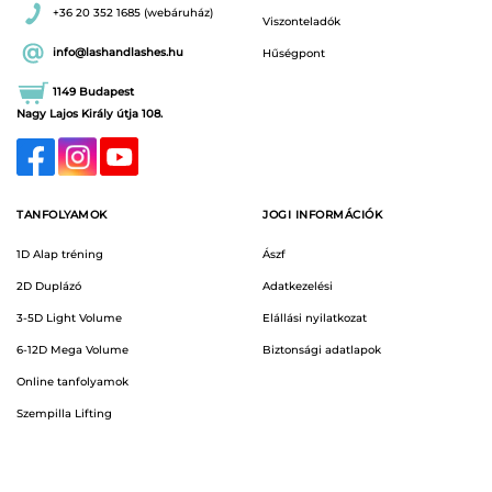
+36 20 352 1685 (webáruház)
Viszonteladók
info@lashandlashes.hu
Hűségpont
1149 Budapest
Nagy Lajos Király útja 108.
TANFOLYAMOK
JOGI INFORMÁCIÓK
1D Alap tréning
Ászf
2D Duplázó
Adatkezelési
3-5D Light Volume
Elállási nyilatkozat
6-12D Mega Volume
Biztonsági adatlapok
Online tanfolyamok
Szempilla Lifting