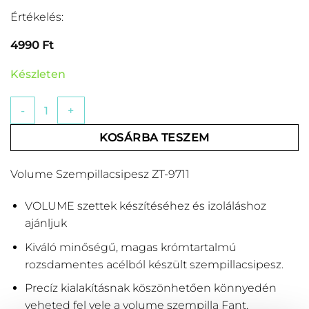
Értékelés:
4990
Ft
Készleten
Volume Szempillacsipesz ZT-9711 mennyiség
KOSÁRBA TESZEM
Volume Szempillacsipesz ZT-9711
VOLUME szettek készítéséhez és izoláláshoz
ajánljuk
Kiváló minőségű, magas krómtartalmú
rozsdamentes acélból készült szempillacsipesz.
Precíz kialakításnak köszönhetően könnyedén
veheted fel vele a volume szempilla Fant.