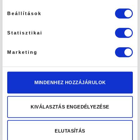
Még nincsenek értékelések.
Beállítások
Statisztikai
„Volume Szempillacsipesz ZT-
9711” értékelése elsőként
Marketing
Vélemény írásához
lépj be
előbb.
FIGYELEM A HARMADIK TERMÉK
MINDENHEZ HOZZÁJÁRULOK
ÉRÉTKELÉSE UTÁN EGY
KEDVEZMÉNY KUPONT
KÜLDÜNK RÉSZEDRE!
KIVÁLASZTÁS ENGEDÉLYEZÉSE
ELUTASÍTÁS