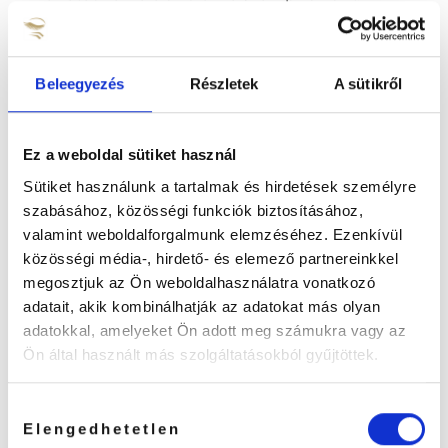
12cm hosszú
Beleegyezés
Részletek
A sütikről
LEÍRÁS
TOVÁBBI INFORMÁCIÓK
Ez a weboldal sütiket használ
Sütiket használunk a tartalmak és hirdetések személyre
VOLUME szettek készítéséhez és izoláláshoz
szabásához, közösségi funkciók biztosításához,
ajánljuk
valamint weboldalforgalmunk elemzéséhez. Ezenkívül
közösségi média-, hirdető- és elemező partnereinkkel
Kiváló minőségű, magas krómtartalmú
megosztjuk az Ön weboldalhasználatra vonatkozó
rozsdamentes acélból készült szempillacsipesz.
adatait, akik kombinálhatják az adatokat más olyan
Precíz kialakításnak köszönhetően könnyedén
adatokkal, amelyeket Ön adott meg számukra vagy az
veheted fel vele a volume szempilla Fant.
Ön által használt más szolgáltatásokból gyűjtöttek.
12cm hosszú
Hozzájárulás
Értékelések
Elengedhetetlen
kiválasztása