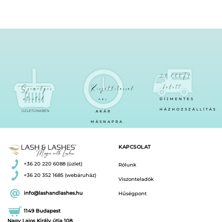
30.000Ft
felett
Személyes
Kiszállítással
átvétel
már
DÍJMENTES
HÁZHOZSZÁLLÍTÁS
ÜZLETÜNKBEN
AKÁR
MÁSNAPRA
KAPCSOLAT
+36 20 220 6088 (üzlet)
Rólunk
+36 20 352 1685 (webáruház)
Viszonteladók
info@lashandlashes.hu
Hűségpont
1149 Budapest
Nagy Lajos Király útja 108.