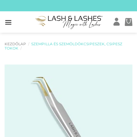
Skip
to
content
KEZDŐLAP
/
SZEMPILLA ÉS SZEMÖLDÖKCSIPESZEK, CSIPESZ
TOKOK
/